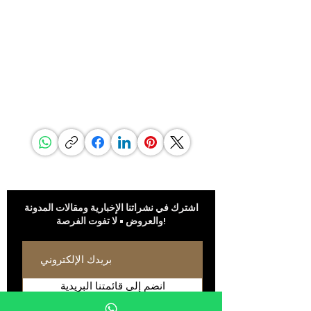
وعملية على أعلى مستوى من الفخامة، وهي معروفة
عالميًا كأحد أبرز المصنّعين لأفخم التصاميم الداخلية
الفاخرة.
إذا كنت تبحث عن التميّز والتفرّد، وعن اختيارٍ لا يقبل
المساومة في جودة المواد — فستجد ضالّتك في
G.P.Grant.
مشاركة هذه الصفحة
كن على اطلاع
اشترك في نشراتنا الإخبارية ومقالات المدونة
والعروض • لا تفوت الفرصة!
انضم إلى قائمتنا البريدية