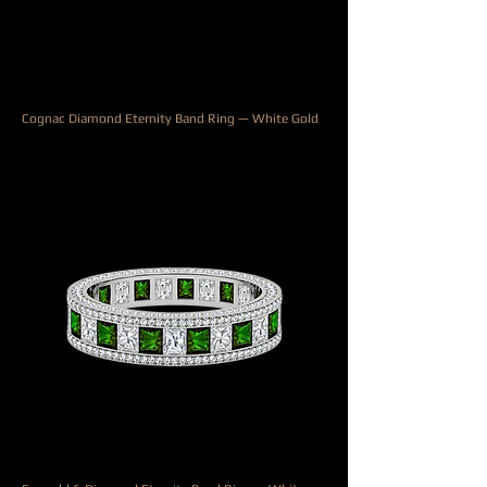
Cognac Diamond Eternity Band Ring — White Gold
السعر