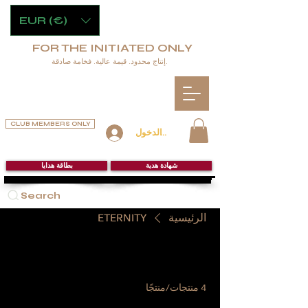
EUR (€)
FOR THE INITIATED ONLY
إنتاج محدود. قيمة عالية. فخامة صادقة.
CLUB MEMBERS ONLY
تسجيل الدخول
شهادة هدية
بطاقة هدايا
Search
الرئيسية
ETERNITY
ETERNITY
4 منتجات/منتجًا
تصفية وفرز