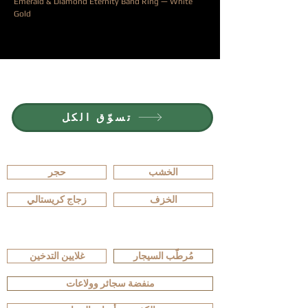
Emerald & Diamond Eternity Band Ring — White
Gold
السعر
انضم إلى G.P.GRANT
الوظائف — المناصب المتاحة
تسوّق الكل
تصفّح حسب المادة
الخشب
حجر
الخزف
زجاج كريستالي
تصفّح حسب النوع
مُرطّب السيجار
غلايين التدخين
منفضة سجائر وولاعات