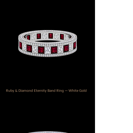
Ruby & Diamond Eternity Band Ring — White Gold
السعر