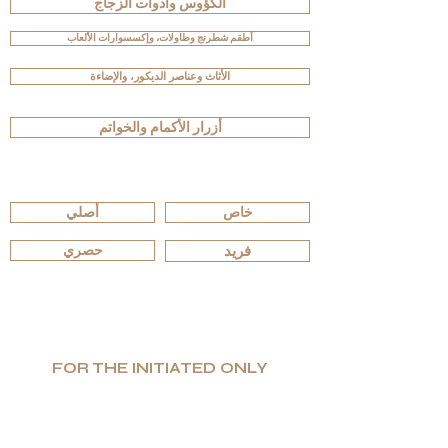
الكؤوس وأدوات الزجاج
أطقم شطرنج وطاولات، وإكسسوارات الألعاب
الأثاث وعناصر الديكور، والإضاءة
أزرار الأكمام والخواتم
تصفّح حسب الإصدارات
خاص
أصلي
فريد
حصري
FOR THE INITIATED ONLY
إنتاج محدود. قيمة عالية. فخامة صادقة.
تتخصّص G.P.Grant في تصنيع منتجات فاخرة فريدة