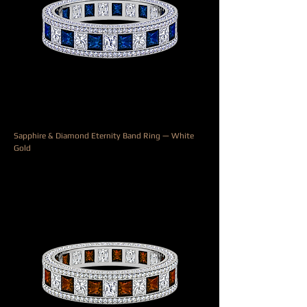
Sapphire & Diamond Eternity Band Ring — White
Gold
السعر