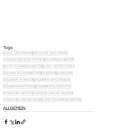
Tags:
LUXUS GESCHENKE
EXCLUSIVE GESCHENKE
HANDGEFERTIGTE PFEIFEN
ZIGARRENZUBEHÖR
BESTE ZIGARRENZUBEHÖR
LUXUS ACCESSOIRES
ZIGARRE ASCHENBECHER
HUMIDOR
HUMIDORE
ZIGARREN HUMIDOR
ZIGARREN AFICIONADO
ZIGARRENANZÜNDER
ZIGARRENFEUERZEUGE
HUMIDORE KAUFEN
HUMIDOR ONLINE KAUFEN
HUMIDORE ONLINE-SHOP
LUXUS ZIGARRENZUBEHÖR
ALLGEMEIN