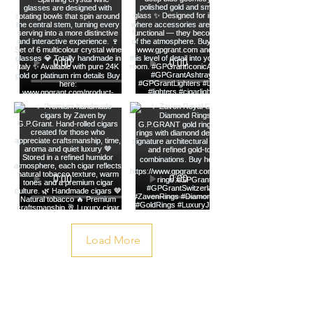
G.P.Grant: Die Kunst Des
Luxus In Der Welt Des
Räucherzubehör - Luxus
Humidor, Aschenbecher
& Feuer
Load More