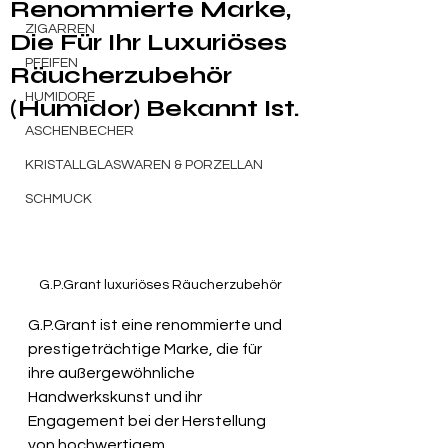
Renommierte Marke,
ZIGARREN
Die Für Ihr Luxuriöses
PFEIFEN
Räucherzubehör
HUMIDORE
(Humidor) Bekannt Ist.
ASCHENBECHER
KRISTALLGLASWAREN & PORZELLAN
SCHMUCK
G.P.Grant luxuriöses Räucherzubehör
G.P.Grant ist eine renommierte und 
prestigeträchtige Marke, die für 
ihre außergewöhnliche 
Handwerkskunst und ihr 
Engagement bei der Herstellung 
von hochwertigem 