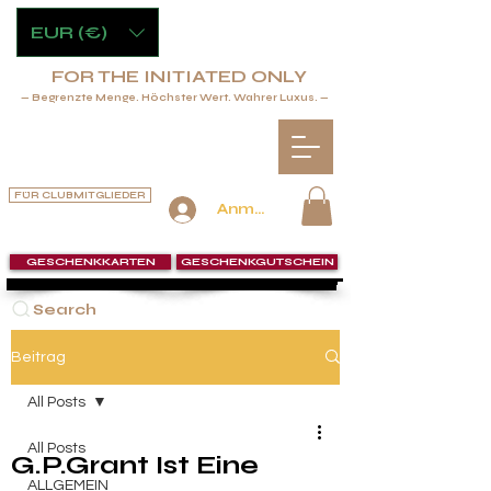
EUR (€)
FOR THE INITIATED ONLY
— Begrenzte Menge. Höchster Wert. Wahrer Luxus. —
FÜR CLUBMITGLIEDER
Anmelden
GESCHENKKARTEN
GESCHENKGUTSCHEIN
Search
Beitrag
All Posts
All Posts
G.P.Grant Ist Eine
ALLGEMEIN