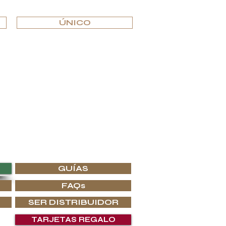
ÚNICO
 los interiores de lujo más prestigiosos.
 en G.P.Grant lo que buscas.
GUÍAS
FAQs
SER DISTRIBUIDOR
TARJETAS REGALO