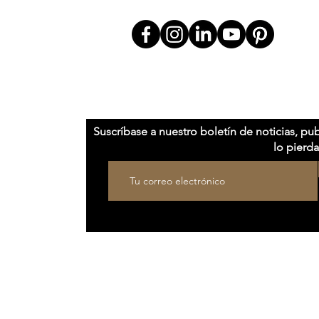
SÍGUENOS EN
REGALO
ESTAR AL COR
SIGN
Suscríbase a nuestro boletín de noticias, pub
 DISEÑO A MEDIDA
lo pierda
CONSERJERÍA
A
TROS
OSOFÍA
& ARTESANÍA