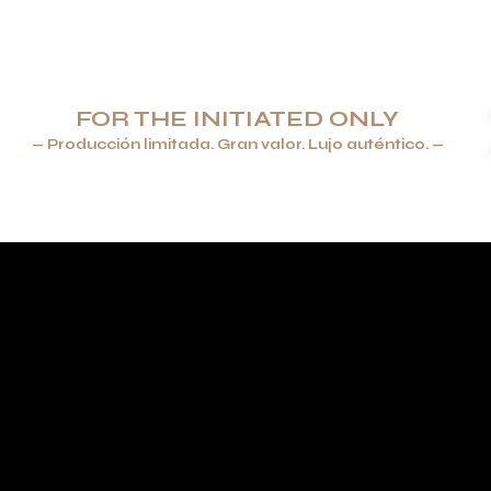
FOR THE INITIATED ONLY
— Producción limitada. Gran valor. Lujo auténtico. —
ROS & ENCENDEDORES
JOYERÍA
VAJILLA Y CRISTALERÍA
NEGROS