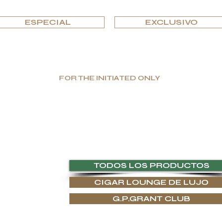
EXPLORA POR EDICIONES
ESPECIAL
EXCLUSIVO
FOR THE INITIATED ONLY
Producción limitada. Gran valor. Lujo auténtico.
 funcionales, G.P.Grant es reconocida mundialmente como fabricante para
laridad, así como una elección intransigente de materiales, encontrarás
 Y RECURSOS
TODOS LOS PRODUCTOS
CIGAR LOUNGE DE LUJO
 ARTESANÍA
G.P.GRANT CLUB
LOS
GALO