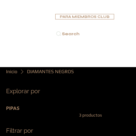
PARA MIEMBROS CLUB
Search
INICIO
PUROS
PIPAS
HUMIDORES
CENICE
Inicio
DIAMANTES NEGROS
Explorar por
DIAMANTES 
PIPAS
3 productos
Filtrar por