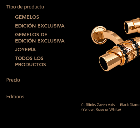
Tipo de producto
GEMELOS
EDICIÓN EXCLUSIVA
GEMELOS DE
EDICIÓN EXCLUSIVA
JOYERÍA
TODOS LOS
PRODUCTOS
Precio
Editions
8900 €
13.900 €
Cufflinks Zaven Axis — Black Diam
EDICIÓN EXCLUSIVA
(Yellow, Rose or White)
Precio
8900,00 €