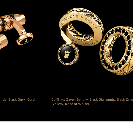
onds, Black Onyx, Gold
Cufflinks Zaven Band — Black Diamonds, Black Ony
(Yellow, Rose or White)
Precio
12.900,00 €