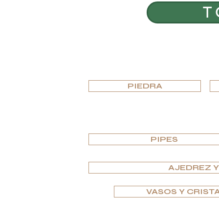
ÚNETE A G.P.GRANT
T
ERAS — POSICIONES ABIERTAS
PIEDRA
PIPES
AJEDREZ 
VASOS Y CRIST