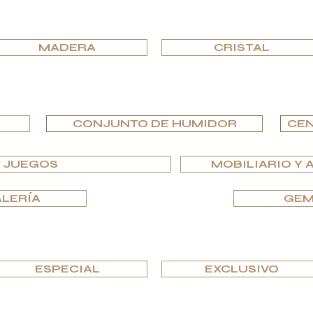
EXPLORA POR MATERIAL
MADERA
CRISTAL
EXPLORA POR TIPO
CONJUNTO DE HUMIDOR
CEN
Y JUEGOS
MOBILIARIO Y 
ALERÍA
GEM
EXPLORA POR EDICIONES
ESPECIAL
EXCLUSIVO