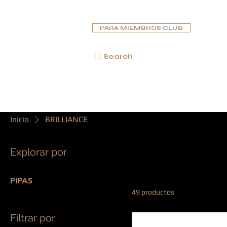
PARA MIEMBROS CLUB
Search
INICIO
PUROS
PIPAS
HUMIDORES
CENICE
Inicio
BRILLIANCE
Explorar por
BRILLIANCE
PIPAS
49 productos
Filtrar por