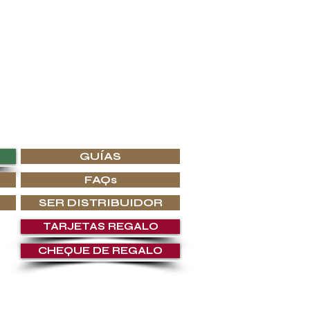
 los interiores de lujo más prestigiosos.
 en G.P.Grant lo que buscas.
GUÍAS
FAQs
SER DISTRIBUIDOR
TARJETAS REGALO
CHEQUE DE REGALO