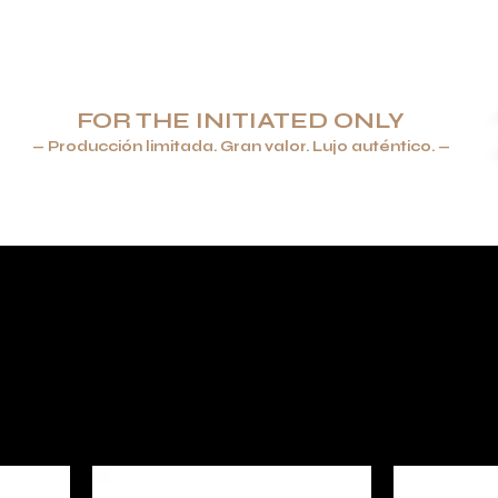
FOR THE INITIATED ONLY
— Producción limitada. Gran valor. Lujo auténtico. —
ROS & ENCENDEDORES
JOYERÍA
VAJILLA Y CRISTALERÍA