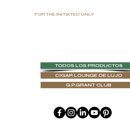
FOR THE INITIATED ONLY
Producción limitada. Gran valor. Lujo auténtico.
 funcionales, G.P.Grant es reconocida mundialmente como fabricante para
laridad, así como una elección intransigente de materiales, encontrarás
 Y RECURSOS
TODOS LOS PRODUCTOS
CIGAR LOUNGE DE LUJO
 ARTESANÍA
G.P.GRANT CLUB
LOS
GALO
SÍGUENOS EN
REGALO