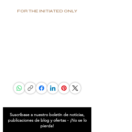
FOR THE INITIATED ONLY
Producción limitada. Gran valor. Lujo
auténtico.
Especializada en bienes de lujo únicos y funcionales,
G.P.Grant es reconocida mundialmente como
fabricante para los interiores de lujo más prestigiosos.
Si buscas excelencia y singularidad, así como una
elección intransigente de materiales, encontrarás en
G.P.Grant lo que buscas.
COMPARTIR ESTA PÁGINA
ESTAR AL CORRIENTE
Suscríbase a nuestro boletín de noticias,
publicaciones de blog y ofertas - ¡No se lo
pierda!