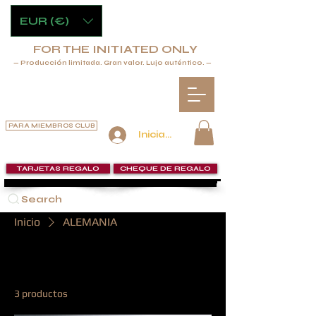
EUR (€)
FOR THE INITIATED ONLY
— Producción limitada. Gran valor. Lujo auténtico. —
PARA MIEMBROS CLUB
Iniciar sesión
TARJETAS REGALO
CHEQUE DE REGALO
Search
Inicio
ALEMANIA
ALEMANIA
3 productos
Filtrar y ordenar