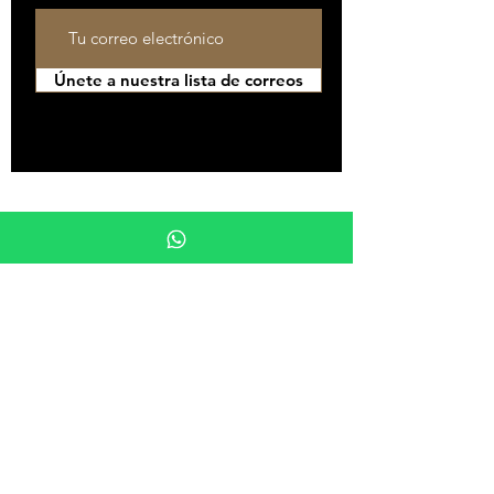
Únete a nuestra lista de correos
SÍGUENOS EN
TODOS LOS PRODUCTOS
GUÍAS
CIGAR LOUNGE DE LUJO
FAQs
G.P.GRANT CLUB