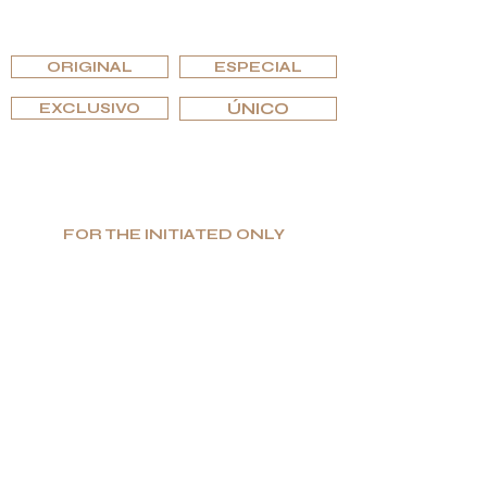
EXPLORA POR EDICIONES
ORIGINAL
ESPECIAL
EXCLUSIVO
ÚNICO
FOR THE INITIATED ONLY
Producción limitada. Gran valor. Lujo
auténtico.
Especializada en bienes de lujo únicos y funcionales,
G.P.Grant es reconocida mundialmente como
fabricante para los interiores de lujo más prestigiosos.
Si buscas excelencia y singularidad, así como una
elección intransigente de materiales, encontrarás en
G.P.Grant lo que buscas.
COMPARTIR ESTA PÁGINA