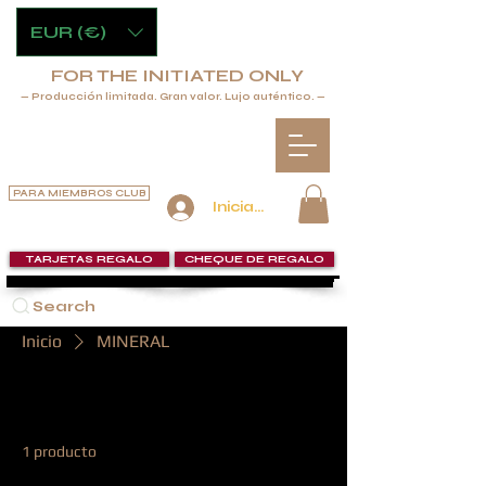
EUR (€)
FOR THE INITIATED ONLY
— Producción limitada. Gran valor. Lujo auténtico. —
PARA MIEMBROS CLUB
Iniciar sesión
TARJETAS REGALO
CHEQUE DE REGALO
Search
Inicio
MINERAL
MINERAL
1 producto
Filtrar y ordenar