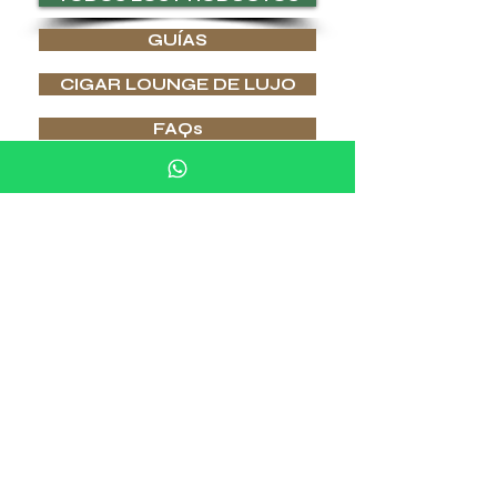
GUÍAS
CIGAR LOUNGE DE LUJO
FAQs
G.P.GRANT CLUB
SER DISTRIBUIDOR
TARJETAS REGALO
CHEQUE DE REGALO
COLECCIONES
SERVICIO
CIGARROS
G.P.GRANT DESIGN
ARTÍCULOS O DISEÑO A MEDIDA
PIPAS
FRANQUICIA
HUMIDORES
SERVICIO DE CONSERJERÍA
CENICEROS
CLUB
JOYERÍA
CRISTALERÍA