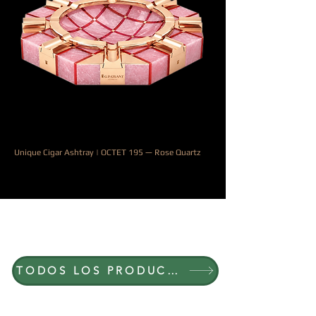
Unique Cigar Ashtray | OCTET 195 — Rose Quartz
Precio
9000,00 €
ÚNETE A G.P.GRANT
CARRERAS — POSICIONES ABIERTAS
TODOS LOS PRODUCTOS
EXPLORA POR MATERIAL