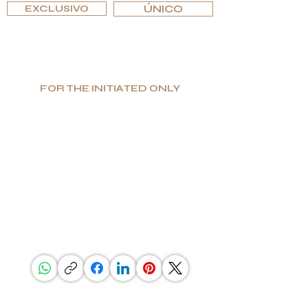
EXCLUSIVO
ÚNICO
FOR THE INITIATED ONLY
Producción limitada. Gran valor. Lujo
auténtico.
Especializada en bienes de lujo únicos y funcionales,
G.P.Grant es reconocida mundialmente como
fabricante para los interiores de lujo más prestigiosos.
Si buscas excelencia y singularidad, así como una
elección intransigente de materiales, encontrarás en
G.P.Grant lo que buscas.
COMPARTIR ESTA PÁGINA
ESTAR AL CORRIENTE