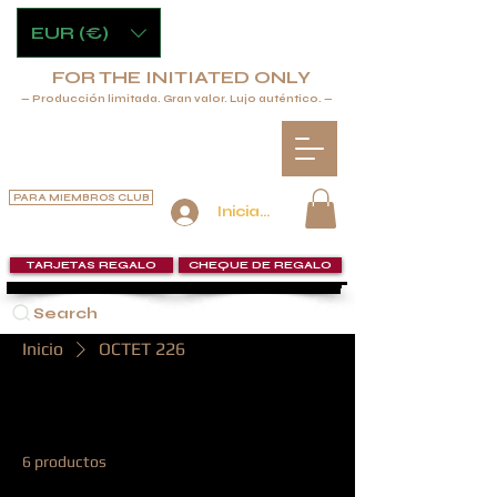
EUR (€)
FOR THE INITIATED ONLY
— Producción limitada. Gran valor. Lujo auténtico. —
PARA MIEMBROS CLUB
Iniciar sesión
TARJETAS REGALO
CHEQUE DE REGALO
Search
Inicio
OCTET 226
OCTET 226
6 productos
Filtrar y ordenar