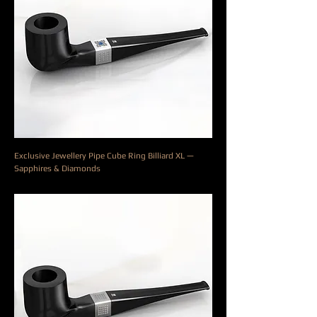
Exclusive Jewellery Pipe Cube Ring Billiard XL —
Sapphires & Diamonds
Precio
9000,00 €