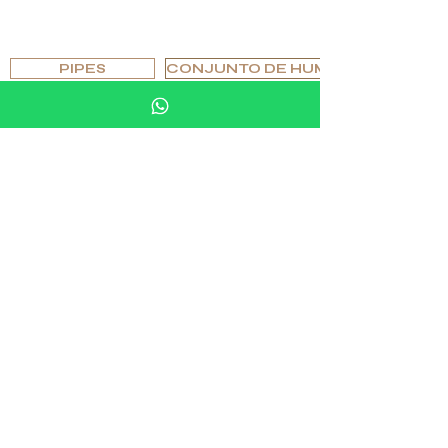
EXPLORA POR TIPO
PIPES
CONJUNTO DE HUMIDOR
CENICEROS Y ENCENDEDORES
VASOS Y CRISTALERÍA
AJEDREZ Y JUEGOS
MOBILIARIO Y ACCESORIOS DE PIEDRA
GEMELOS Y ANILLOS
EXPLORA POR EDICIONES
ORIGINAL
ESPECIAL
EXCLUSIVO
ÚNICO