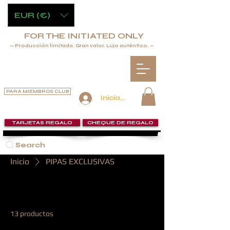
EUR (€)
FOR THE INITIATED ONLY
— Producción limitada. Gran valor. Lujo auténtico. —
PARA MIEMBROS CLUB
Iniciar sesión
TARJETAS REGALO
CHEQUE DE REGALO
Search
Inicio
PIPAS EXCLUSIVAS
PIPAS EXCLUSIVAS
13 productos
Filtrar y ordenar