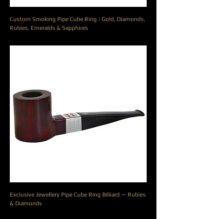
Custom Smoking Pipe Cube Ring | Gold, Diamonds,
Rubies, Emeralds & Sapphires
Precio
10.000,00 €
Exclusive Jewellery Pipe Cube Ring Billiard — Rubies
& Diamonds
Precio
8800,00 €