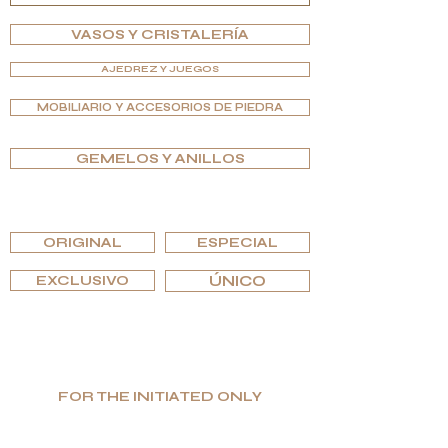
VASOS Y CRISTALERÍA
AJEDREZ Y JUEGOS
MOBILIARIO Y ACCESORIOS DE PIEDRA
GEMELOS Y ANILLOS
EXPLORA POR EDICIONES
ORIGINAL
ESPECIAL
EXCLUSIVO
ÚNICO
FOR THE INITIATED ONLY
Producción limitada. Gran valor. Lujo
auténtico.