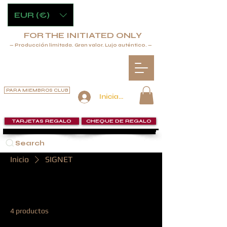
EUR (€)
FOR THE INITIATED ONLY
— Producción limitada. Gran valor. Lujo auténtico. —
PARA MIEMBROS CLUB
Iniciar sesión
TARJETAS REGALO
CHEQUE DE REGALO
Search
Inicio
SIGNET
SIGNET
4 productos
Filtrar y ordenar