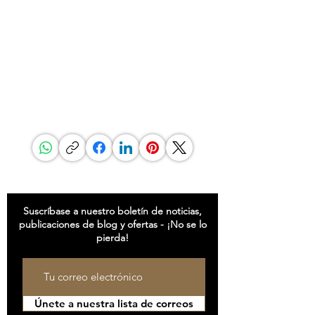
Especializada en bienes de lujo únicos y funcionales,
G.P.Grant es reconocida mundialmente como
fabricante para los interiores de lujo más prestigiosos.
Si buscas excelencia y singularidad, así como una
elección intransigente de materiales, encontrarás en
G.P.Grant lo que buscas.
COMPARTIR ESTA PÁGINA
ESTAR AL CORRIENTE
Suscríbase a nuestro boletín de noticias,
publicaciones de blog y ofertas - ¡No se lo
pierda!
Únete a nuestra lista de correos