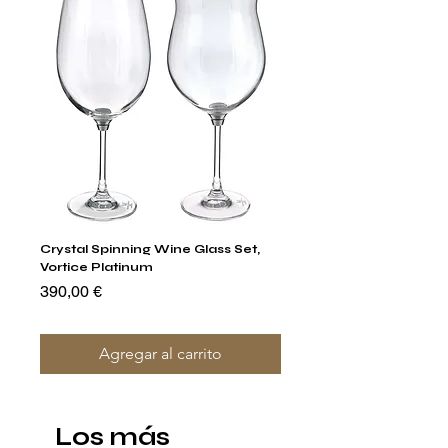
Crystal Spinning Wine Glass Set,
Capricio Mastercraft Pl
Vortice Platinum
Crystal Cake Stands & B
of 4
Precio
390,00 €
Precio
1400,00 €
Agregar al carrito
Los más