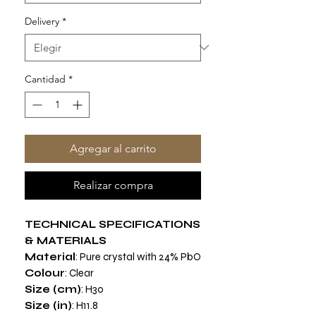
Delivery
*
Cantidad
*
Agregar al carrito
Realizar compra
TECHNICAL SPECIFICATIONS
& MATERIALS
Material
: Pure crystal with 24% PbO
Colour
: Clear
Size (cm)
: H30
Size (in)
: H11.8