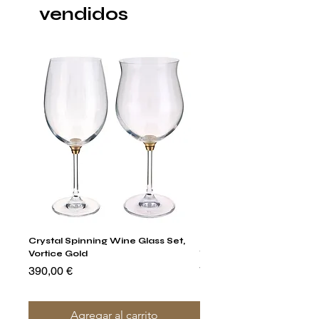
vendidos
Crystal Spinning Wine Glass Set,
Harry's Set Of 6 Assorted
Vortice Gold
Tumbler Glasses
Precio
Precio
390,00 €
790,00 €
Agregar al carrito