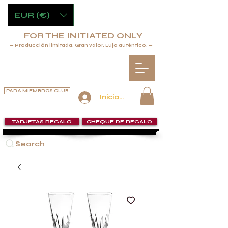
EUR (€)
FOR THE INITIATED ONLY
— Producción limitada. Gran valor. Lujo auténtico. —
PARA MIEMBROS CLUB
Iniciar sesión
TARJETAS REGALO
CHEQUE DE REGALO
Search