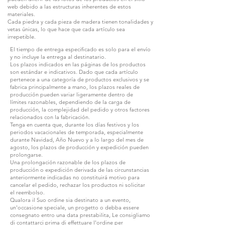
web debido a las estructuras inherentes de estos
materiales.
Cada piedra y cada pieza de madera tienen tonalidades y
vetas únicas, lo que hace que cada artículo sea
irrepetible.
El tiempo de entrega especificado es solo para el envío
y no incluye la entrega al destinatario.
Los plazos indicados en las páginas de los productos
son estándar e indicativos. Dado que cada artículo
pertenece a una categoría de productos exclusivos y se
fabrica principalmente a mano, los plazos reales de
producción pueden variar ligeramente dentro de
límites razonables, dependiendo de la carga de
producción, la complejidad del pedido y otros factores
relacionados con la fabricación.
Tenga en cuenta que, durante los días festivos y los
periodos vacacionales de temporada, especialmente
durante Navidad, Año Nuevo y a lo largo del mes de
agosto, los plazos de producción y expedición pueden
prolongarse.
Una prolongación razonable de los plazos de
producción o expedición derivada de las circunstancias
anteriormente indicadas no constituirá motivo para
cancelar el pedido, rechazar los productos ni solicitar
el reembolso.
Qualora il Suo ordine sia destinato a un evento,
un'occasione speciale, un progetto o debba essere
consegnato entro una data prestabilita, Le consigliamo
di contattarci prima di effettuare l'ordine per