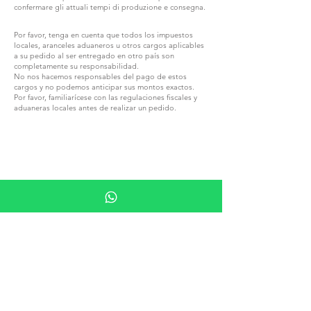
confermare gli attuali tempi di produzione e consegna.
Por favor, tenga en cuenta que todos los impuestos
locales, aranceles aduaneros u otros cargos aplicables
a su pedido al ser entregado en otro país son
completamente su responsabilidad.
No nos hacemos responsables del pago de estos
cargos y no podemos anticipar sus montos exactos.
Por favor, familiarícese con las regulaciones fiscales y
aduaneras locales antes de realizar un pedido.
ÚNETE A G.P.GRANT
CARRERAS — POSICIONES ABIERTAS
TODOS LOS PRODUCTOS
EXPLORA POR MATERIAL
PIEDRA
MADERA
CRISTAL
PORCELANA