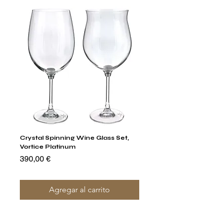
Crystal Spinning Wine Glass Set,
Capricio Mastercraft Pl
Vortice Platinum
Crystal Cake Stands & B
of 4
Precio
390,00 €
Precio
1400,00 €
Agregar al carrito