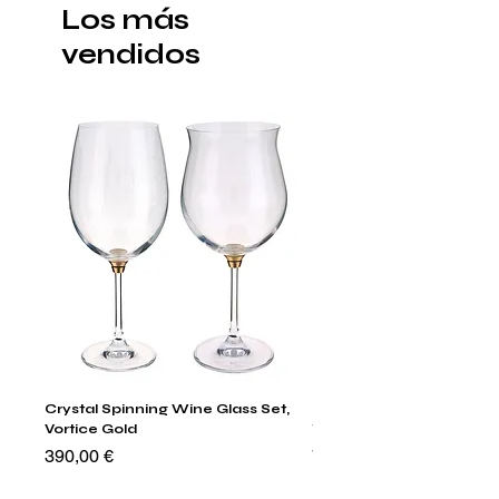
Los más
vendidos
Crystal Spinning Wine Glass Set,
Harry's Set Of 6 Assorted
Vortice Gold
Tumbler Glasses
Precio
Precio
390,00 €
790,00 €