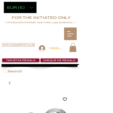
EUR (€)
FOR THE INITIATED ONLY
— Producción limitada. Gran valor. Lujo auténtico. —
PARA MIEMBROS CLUB
Iniciar sesión
TARJETAS REGALO
CHEQUE DE REGALO
Search