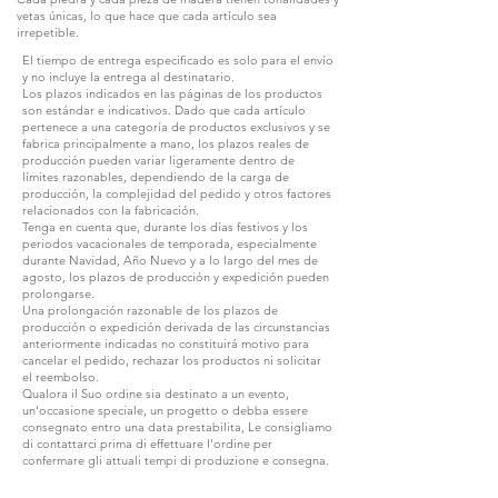
vetas únicas, lo que hace que cada artículo sea
irrepetible.
El tiempo de entrega especificado es solo para el envío
y no incluye la entrega al destinatario.
Los plazos indicados en las páginas de los productos
son estándar e indicativos. Dado que cada artículo
pertenece a una categoría de productos exclusivos y se
fabrica principalmente a mano, los plazos reales de
producción pueden variar ligeramente dentro de
límites razonables, dependiendo de la carga de
producción, la complejidad del pedido y otros factores
relacionados con la fabricación.
Tenga en cuenta que, durante los días festivos y los
periodos vacacionales de temporada, especialmente
durante Navidad, Año Nuevo y a lo largo del mes de
agosto, los plazos de producción y expedición pueden
prolongarse.
Una prolongación razonable de los plazos de
producción o expedición derivada de las circunstancias
anteriormente indicadas no constituirá motivo para
cancelar el pedido, rechazar los productos ni solicitar
el reembolso.
Qualora il Suo ordine sia destinato a un evento,
un'occasione speciale, un progetto o debba essere
consegnato entro una data prestabilita, Le consigliamo
di contattarci prima di effettuare l'ordine per
confermare gli attuali tempi di produzione e consegna.