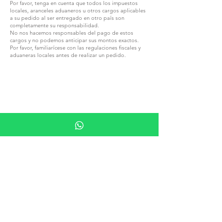
Por favor, tenga en cuenta que todos los impuestos
locales, aranceles aduaneros u otros cargos aplicables
a su pedido al ser entregado en otro país son
completamente su responsabilidad.
No nos hacemos responsables del pago de estos
cargos y no podemos anticipar sus montos exactos.
Por favor, familiarícese con las regulaciones fiscales y
aduaneras locales antes de realizar un pedido.
ÚNETE A G.P.GRANT
CARRERAS — POSICIONES ABIERTAS
TODOS LOS PRODUCTOS
EXPLORA POR MATERIAL
PIEDRA
MADERA
CRISTAL
PORCELANA
EXPLORA POR TIPO