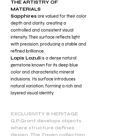
THE ARTISTRY OF
MATERIALS
Sapphires
are valued for their color
depth and clarity, creating a
controlled and consistent visual
intensity. Their surface reflects light
with precision, producing a stable and
refined brilliance.
Lapis Lazuli
is a dense natural
gemstone known for its deep blue
color and characteristic mineral
inclusions. Its surface introduces
natural variation, forming a rich and
layered visual identity.
EXCLUSIVITY & HERITAGE
G.P.Grant develops objects
where structure defines
design. The Zaven collection