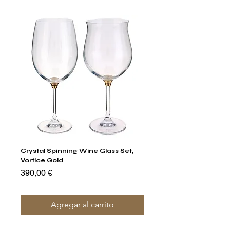
Crystal Spinning Wine Glass Set,
Harry's Set Of 6 Assorted
Vortice Gold
Tumbler Glasses
Precio
Precio
390,00 €
790,00 €
Agregar al carrito