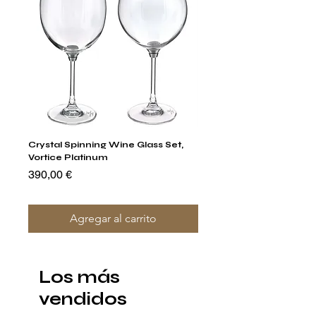
Crystal Spinning Wine Glass Set,
Capricio Mastercraft Pl
Vortice Platinum
Crystal Cake Stands & B
of 4
Precio
390,00 €
Precio
1400,00 €
Agregar al carrito
Los más
vendidos