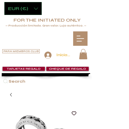
EUR (€)
FOR THE INITIATED ONLY
— Producción limitada. Gran valor. Lujo auténtico. —
PARA MIEMBROS CLUB
Iniciar sesión
TARJETAS REGALO
CHEQUE DE REGALO
Search