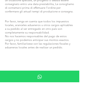
un'occasione speciale, un progetto o debba essere
consegnato entro una data prestabilita, Le consigliamo
di contattarci prima di effettuare l'ordine per
confermare gli attuali tempi di produzione e consegna.
Por favor, tenga en cuenta que todos los impuestos
locales, aranceles aduaneros u otros cargos aplicables
a su pedido al ser entregado en otro país son
completamente su responsabilidad.
No nos hacemos responsables del pago de estos
cargos y no podemos anticipar sus montos exactos.
Por favor, familiarícese con las regulaciones fiscales y
aduaneras locales antes de realizar un pedido.
ÚNETE A G.P.GRANT
CARRERAS — POSICIONES ABIERTAS
TODOS LOS PRODUCTOS
EXPLORA POR MATERIAL
PIEDRA
MADERA