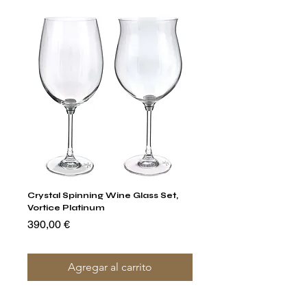
Crystal Spinning Wine Glass Set,
Capricio Mastercraft Pl
Vortice Platinum
Crystal Cake Stands & B
of 4
Precio
390,00 €
Precio
1400,00 €
Agregar al carrito