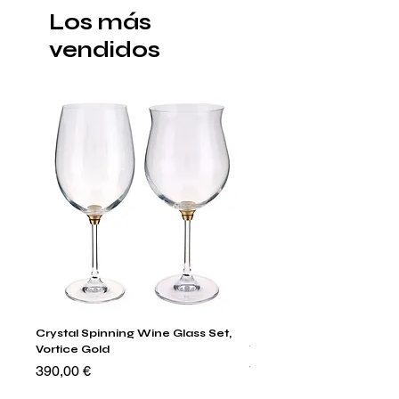
Los más
vendidos
Crystal Spinning Wine Glass Set,
Harry's Set Of 6 Assorted
Vortice Gold
Tumbler Glasses
Precio
Precio
390,00 €
790,00 €