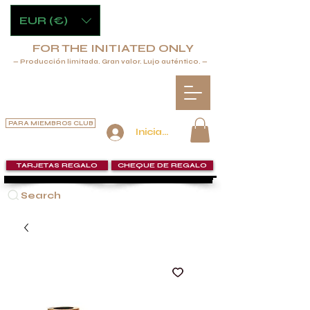
EUR (€)
FOR THE INITIATED ONLY
— Producción limitada. Gran valor. Lujo auténtico. —
PARA MIEMBROS CLUB
Iniciar sesión
TARJETAS REGALO
CHEQUE DE REGALO
Search