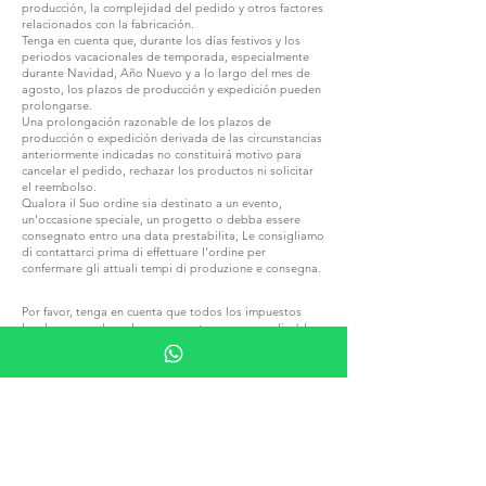
producción, la complejidad del pedido y otros factores
relacionados con la fabricación.
Tenga en cuenta que, durante los días festivos y los
periodos vacacionales de temporada, especialmente
durante Navidad, Año Nuevo y a lo largo del mes de
agosto, los plazos de producción y expedición pueden
prolongarse.
Una prolongación razonable de los plazos de
producción o expedición derivada de las circunstancias
anteriormente indicadas no constituirá motivo para
cancelar el pedido, rechazar los productos ni solicitar
el reembolso.
Qualora il Suo ordine sia destinato a un evento,
un'occasione speciale, un progetto o debba essere
consegnato entro una data prestabilita, Le consigliamo
di contattarci prima di effettuare l'ordine per
confermare gli attuali tempi di produzione e consegna.
Por favor, tenga en cuenta que todos los impuestos
locales, aranceles aduaneros u otros cargos aplicables
a su pedido al ser entregado en otro país son
completamente su responsabilidad.
No nos hacemos responsables del pago de estos
cargos y no podemos anticipar sus montos exactos.
Por favor, familiarícese con las regulaciones fiscales y
aduaneras locales antes de realizar un pedido.