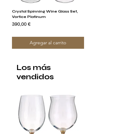
Crystal Spinning Wine Glass Set,
Capricio Mastercraft Pl
Vortice Platinum
Crystal Cake Stands & B
of 4
Precio
390,00 €
Precio
1400,00 €
Agregar al carrito
Los más
vendidos