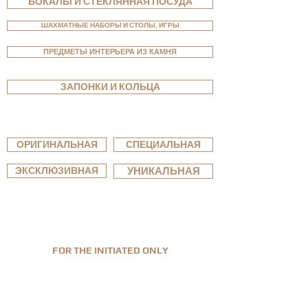
БОКАЛЫ И СТЕКЛЯННАЯ ПОСУДА
ШАХМАТНЫЕ НАБОРЫ И СТОЛЫ, ИГРЫ
ПРЕДМЕТЫ ИНТЕРЬЕРА ИЗ КАМНЯ
ЗАПОНКИ И КОЛЬЦА
СМОТРЕТЬ ПО ЛИНИЯМ
ОРИГИНАЛЬНАЯ
СПЕЦИАЛЬНАЯ
ЭКСКЛЮЗИВНАЯ
УНИКАЛЬНАЯ
FOR THE INITIATED ONLY
Лимитированное производство. Высокая
ценность. Честная роскошь.
Специализируясь на уникальных и