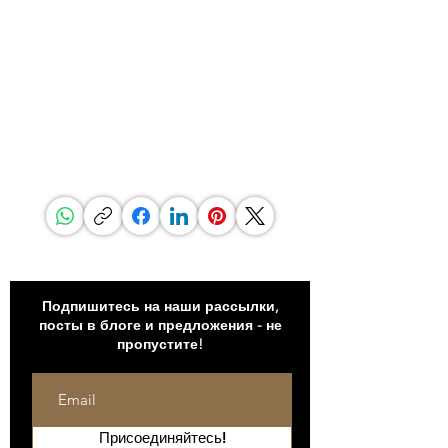
функциональных предметах роскоши, G.P.Grant
всемирно признан как производитель самых
престижных предметов интерьера роскоши.
Если вы ищете превосходство и уникальность,
а также непреклонный выбор материалов, вы
обнаружите это в G.P.Grant.
ПОДЕЛИТЬСЯ СТРАНИЦЕЙ
БУДЬТЕ В КУРСЕ
Подпишитесь на наши рассылки,
посты в блоге и предложения - не
пропустите!
Присоединяйтесь!