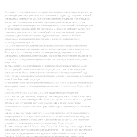
История G.P.Grant началась с создания эксклюзивных произведений искусства
для интерьерного оформления, изготовленных из редких драгоценных камней,
минералов и кристаллов, изысканного и экзотического дерева и благородных
металлов. В то же время компания функционировала как дизайн-студия,
создавая оригинальные промышленные решения, проекты мебели и интерьеров,
а также графический дизайн. На протяжении многих лет компания выполняла
сложные и уникальные проекты по обработке элитных камней, придавая
каждому изделию неповторимую художественную ценность. Работы,
созданные с воображением и вниманием к деталям, сопоставимы с
произведениями искусства.
G.P.Grant известен созданием эксклюзивных художественных объектов и
авторских интерьерных решений, наполняющих пространства элегантностью
благодаря тщательному использованию редких драгоценных камней,
минералов и благородных материалов. Каждое изделие отражает философию,
согласно которой дизайн интерьера может достигать уровня коллекционного
искусства.
За годы работы мы реализовали множество эксклюзивных частных Cigar
Rooms, разрабатывая уникальные концепции пространств, посвящённых
культуре сигар. Наше преимущество заключается в создании решений под
ключ, объединяющих архитектуру интерьера, мебель и аксессуары для сигар в
единой дизайнерской концепции.
Многолетний опыт проектирования частных Cigar Rooms и разработки сигарных
аксессуаров привёл к формированию концепции G.P.Grant Luxury Cigar Club &
Lounge.
Cigar Rooms и Cigar Lounges G.P.Grant создаются как элегантные
пространства, где ценители сигар могут наслаждаться атмосферой комфорта,
мастерства и изысканного дизайна. Наша экспертиза заключается в создании
полноценных интерьеров для Cigar Lounge, где мебель, хьюмидоры,
пепельницы и специальные аксессуары формируют гармоничную и цельную
среду.
Одним из важных преимуществ G.P.Grant является то, что многие элементы
интерьера мы производим самостоятельно — включая мебель, хьюмидоры,
пепельницы, элементы освещения и декоративные объекты. Это позволяет
создавать уникальную и целостную атмосферу Cigar Lounge.
В рамках концепции G.P.Grant Luxury Cigar Club & Lounge также представлена
эксклюзивная коллекция аксессуаров для сигар — от изысканных футляров и
хьюмидоров до декоративных предметов, вдохновлённых культурой сигар.
Проекты G.P.Grant посвящены традиции и культуре премиальных сигар,