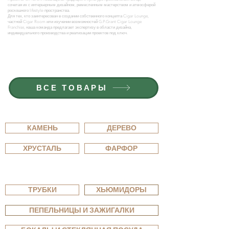
сочетая их с интерьерным дизайном, ремесленным мастерством и атмосферой
роскошного lifestyle-пространства.
Для тех, кто заинтересован в создании собственного концепта Cigar Lounge,
частной Cigar Room или изучении возможностей G.P.Grant Cigar Lounge
Franchise, наша команда предлагает экспертизу в области дизайна,
индивидуального производства и реализации проектов под ключ.
ПРИСОЕДИНЯЙТЕСЬ К
G.P.GRANT
ОТКРЫТЫЕ ВАКАНСИИ
ВСЕ ТОВАРЫ
СМОТРЕТЬ ПО МАТЕРИАЛАМ
КАМЕНЬ
ДЕРЕВО
ХРУСТАЛЬ
ФАРФОР
СМОТРЕТЬ ПО ТИПУ
ТРУБКИ
ХЬЮМИДОРЫ
ПЕПЕЛЬНИЦЫ И ЗАЖИГАЛКИ