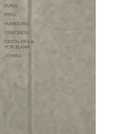
PUROS
PIPAS
HUMIDORES
CENICEROS
CRISTALERÍA &
PORCELANA
JOYERÍA