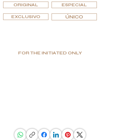
ORIGINAL
ESPECIAL
EXCLUSIVO
ÚNICO
FOR THE INITIATED ONLY
Producción limitada. Gran valor. Lujo
auténtico.
Especializada en bienes de lujo únicos y funcionales,
G.P.Grant es reconocida mundialmente como
fabricante para los interiores de lujo más prestigiosos.
Si buscas excelencia y singularidad, así como una
elección intransigente de materiales, encontrarás en
G.P.Grant lo que buscas.
COMPARTIR ESTA PÁGINA