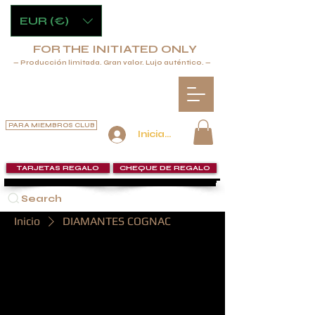
EUR (€)
FOR THE INITIATED ONLY
— Producción limitada. Gran valor. Lujo auténtico. —
PARA MIEMBROS CLUB
Iniciar sesión
TARJETAS REGALO
CHEQUE DE REGALO
Search
Inicio
DIAMANTES COGNAC
DIAMANTES
COGNAC