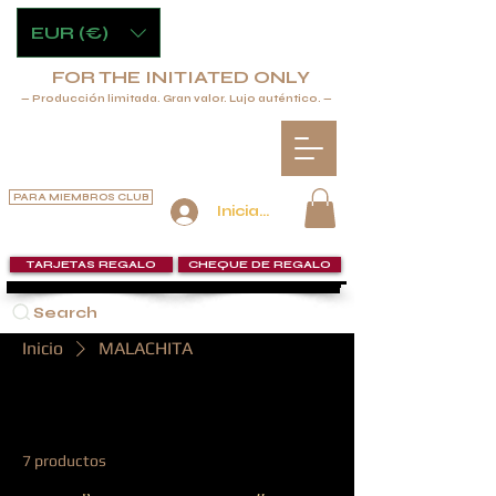
EUR (€)
FOR THE INITIATED ONLY
— Producción limitada. Gran valor. Lujo auténtico. —
PARA MIEMBROS CLUB
Iniciar sesión
TARJETAS REGALO
CHEQUE DE REGALO
Search
Inicio
MALACHITA
MALACHITA
7 productos
Filtrar y ordenar