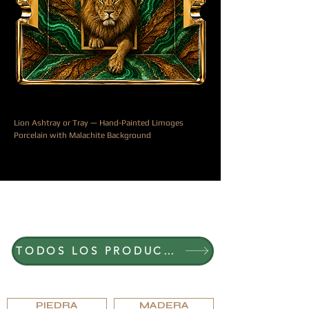
Lion Ashtray or Tray — Hand-Painted Limoges
Porcelain with Malachite Background
Precio
990,00 €
ÚNETE A G.P.GRANT
CARRERAS — POSICIONES ABIERTAS
TODOS LOS PRODUCTOS
EXPLORA POR MATERIAL
PIEDRA
MADERA