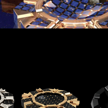
 ENCENDEDORES DE PIEDRA
de ashtray with rare gemstones from faraway countries of the w
 This is an example of good taste, reason for fun and esthetic