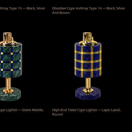
htray Type 15 — Black, Silver
Obsidian Cigar Ashtray Type 14 — Black, Silver
And Brown
Precio
690,00 €
gar Lighter — Green Marble,
High-End Table Cigar Lighter — Lapis Lazuli,
Round
Precio
5000,00 €