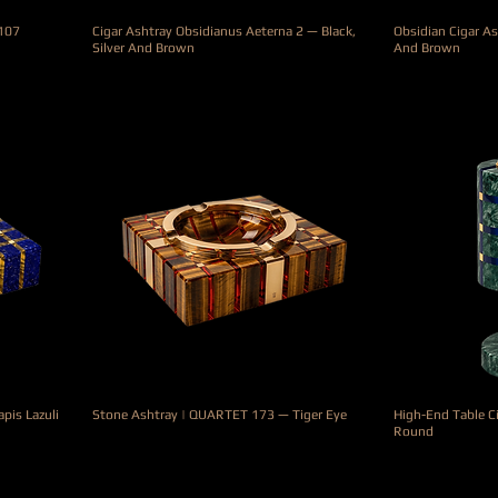
 107
Cigar Ashtray Obsidianus Aeterna 2 — Black,
Obsidian Cigar As
Silver And Brown
And Brown
Precio
Precio
990,00 €
690,00 €
pis Lazuli
Stone Ashtray | QUARTET 173 — Tiger Eye
High-End Table Ci
Round
Precio
4400,00 €
Precio
2700,00 €