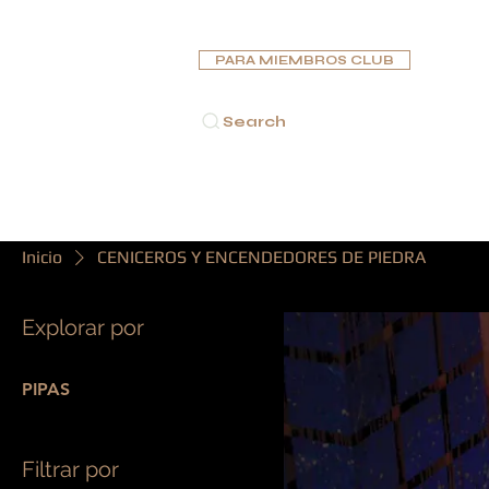
PARA MIEMBROS CLUB
Search
INICIO
PUROS
PIPAS
HUMIDORES
CENICE
Inicio
CENICEROS Y ENCENDEDORES DE PIEDRA
Explorar por
PIPAS
Filtrar por