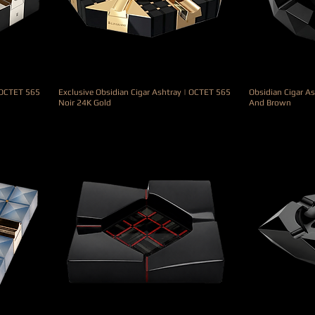
| OCTET 565
Exclusive Obsidian Cigar Ashtray | OCTET 565
Obsidian Cigar As
Noir 24K Gold
And Brown
Precio
Precio
19.000,00 €
690,00 €