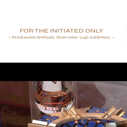
FOR THE INITIATED ONLY
— Producción limitada. Gran valor. Lujo auténtico. —
ROS & ENCENDEDORES
JOYERÍA
VAJILLA Y CRISTALERÍA