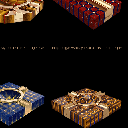
tray | OCTET 195 — Tiger Eye
Unique Cigar Ashtray | SOLO 195 — Red Jasper
Precio
3980,00 €