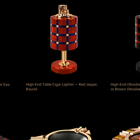
er Eye,
High-End Table Cigar Lighter — Red Jasper,
High-End Obsidian
Round
or Brown Obsidia
Precio
Precio
3000,00 €
2400,00 €