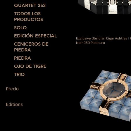
QUARTET 353
TODOS LOS
PRODUCTOS
SOLO
EDICIÓN ESPECIAL
Exclusive Obsidian Cigar Ashtray 
Noir 950 Platinum
CENICEROS DE
Precio
19.000,00 €
PIEDRA
PIEDRA
OJO DE TIGRE
TRIO
Precio
Editions
590 €
50.000 €
EDICIÓN EXCLUSIVA
EDICIÓN ORIGINAL
EDICIÓN ESPECIAL