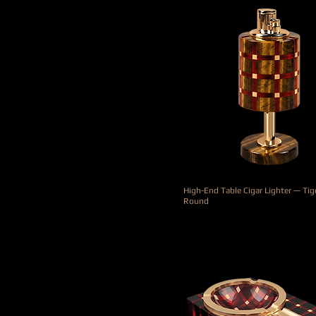
High-End Table Cigar Lighter — Tig
Round
Precio
4000,00 €