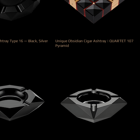
htray Type 16 — Black, Silver
Unique Obsidian Cigar Ashtray | QUARTET 107
Pyramid
Precio
4900,00 €