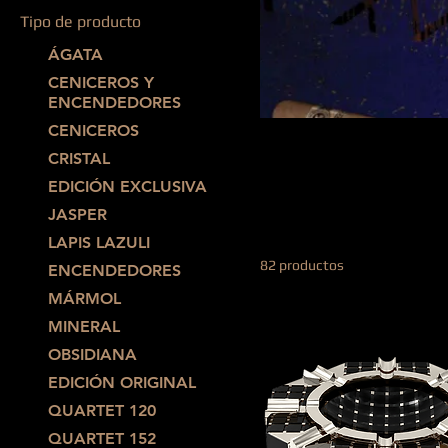
Tipo de producto
ÁGATA
CENICEROS Y
ENCENDEDORES
CENICEROS Y
CENICEROS
CRISTAL
Imagine there is a handma
EDICIÓN EXCLUSIVA
on the desk in your office.
JASPER
satisfaction.
LAPIS LAZULI
82 productos
ENCENDEDORES
MÁRMOL
MINERAL
OBSIDIANA
EDICIÓN ORIGINAL
QUARTET 120
QUARTET 152