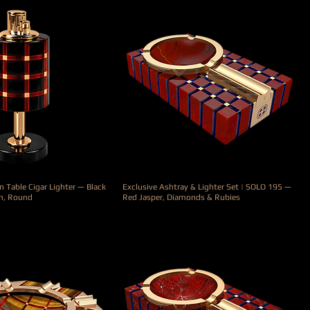
 Table Cigar Lighter — Black
Exclusive Ashtray & Lighter Set | SOLO 195 —
n, Round
Red Jasper, Diamonds & Rubies
Precio
25.000,00 €