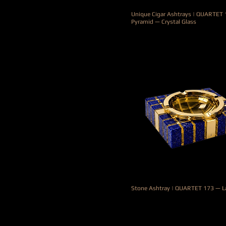
Unique Cigar Ashtrays | QUARTET
Pyramid — Crystal Glass
Precio
5500,00 €
Stone Ashtray | QUARTET 173 — La
Precio
6600,00 €