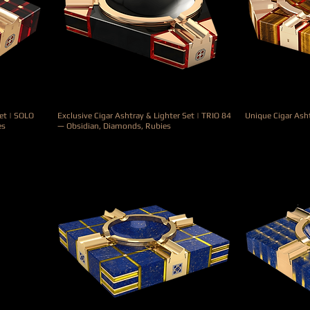
Set | SOLO
Exclusive Cigar Ashtray & Lighter Set | TRIO 84
Unique Cigar Ash
es
— Obsidian, Diamonds, Rubies
Precio
7900,00 €
Precio
26.000,00 €