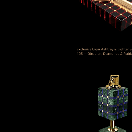
Exclusive Cigar Ashtray & Lighter 
195 — Obsidian, Diamonds & Rubi
Precio
24.000,00 €