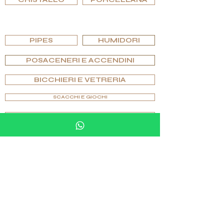
SFOGLIA PER EDIZIONI
PIPES
HUMIDORI
POSACENERI E ACCENDINI
BICCHIERI E VETRERIA
SCACCHI E GIOCHI
ARTICOLI PER MOBILI IN PIETRA
GEMELLI E ANELLI
SFOGLIA PER EDIZIONI
ORIGINALE
SPECIALE
ESCLUSIVO
UNICO