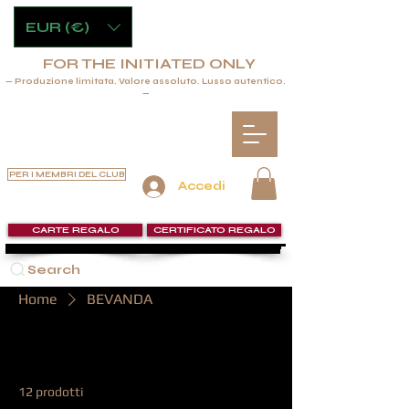
EUR (€)
FOR THE INITIATED ONLY
— Produzione limitata. Valore assoluto. Lusso autentico.
—
PER I MEMBRI DEL CLUB
Accedi
CARTE REGALO
CERTIFICATO REGALO
Search
Home
BEVANDA
BEVANDA
12 prodotti
Filtra e ordina