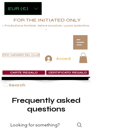
EUR (€)
FOR THE INITIATED ONLY
— Produzione limitata. Valore assoluto. Lusso autentico.
—
PER I MEMBRI DEL CLUB
Accedi
CARTE REGALO
CERTIFICATO REGALO
Search
Frequently asked
questions