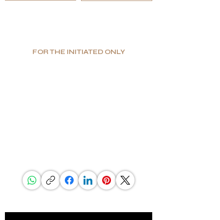
FOR THE INITIATED ONLY
Produzione limitata. Valore assoluto.
Lusso autentico.
Specializzata in beni di lusso unici e funzionali,
G.P.Grant è riconosciuta a livello mondiale come
produttrice per gli interni di lusso più prestigiosi.
Se stai cercando l'eccellenza e l'unicità, così come
una scelta senza compromessi dei materiali, troverai in
G.P.Grant ciò che cerchi.
CONDIVIDI QUESTA PAGINA
ESSERE A CONOSCENZA