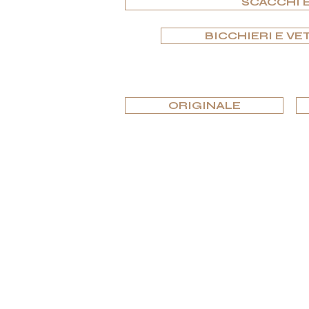
SCACCHI E
BICCHIERI E VE
ORIGINALE
Pr
Specializzata in beni di lusso unici e fu
Se stai cercando l'eccellenza e 
COLLECTIONS
SUPPORTO