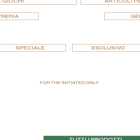
 GIOCHI
ARTICOLI P
TRERIA
GE
SFOGLIA PER EDIZIONI
SPECIALE
ESCLUSIVO
FOR THE INITIATED ONLY
oduzione limitata. Valore assoluto. Lusso autentic
nzionali, G.P.Grant è riconosciuta a livello mondiale come produttrice 
l'unicità, così come una scelta senza compromessi dei materiali, trov
 E RISORSE
TUTTI I PRODOTTI