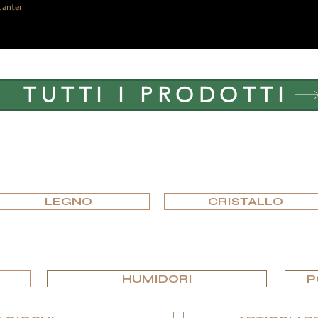
canter
TUTTI I PRODOTTI
SFOGLIARE PER MATERIALE
LEGNO
CRISTALLO
SFOGLIA PER EDIZIONI
HUMIDORI
P