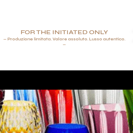
FOR THE INITIATED ONLY
— Produzione limitata. Valore assoluto. Lusso autentico.
—
ENERE & ACCENDINI
GIOIELLI
ARTICOLI PER LA TAVOLA 