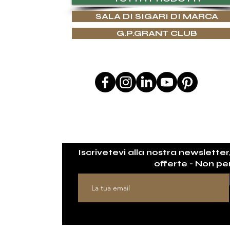
SALA DI SIGARI DI MARCA
ARTIGIANATO
G.P.GRANT CLUB
I REGALI
LO
SEGUICI SU
 REGALO
ESSERE A CON
SIGN
Iscrivetevi alla nostra newsletter
GN SU MISURA
offerte - Non pe
CONCIERGE