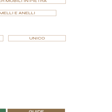
ER MOBILI IN PIETRA
MELLI E ANELLI
UNICO
o.
per gli interni di lusso più prestigiosi.
erai in G.P.Grant ciò che cerchi.
GUIDE