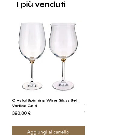
I più venduti
Crystal Spinning Wine Glass Set,
Harry's Set Of 6 Assorted
Vortice Gold
Tumbler Glasses
Prezzo
Prezzo
390,00 €
790,00 €
Aggiungi al carrello