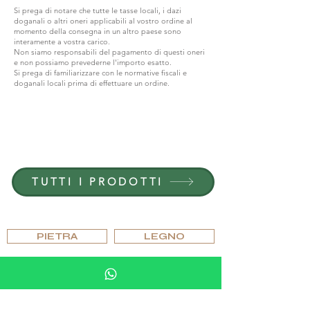
Si prega di notare che tutte le tasse locali, i dazi
doganali o altri oneri applicabili al vostro ordine al
momento della consegna in un altro paese sono
interamente a vostra carico.
Non siamo responsabili del pagamento di questi oneri
e non possiamo prevederne l'importo esatto.
Si prega di familiarizzare con le normative fiscali e
doganali locali prima di effettuare un ordine.
ENTRA IN G.P.GRANT
CARRIERE — POSIZIONI APERTE
TUTTI I PRODOTTI
SFOGLIARE PER MATERIALE
PIETRA
LEGNO
CRISTALLO
PORCELLANA
SFOGLIA PER EDIZIONI