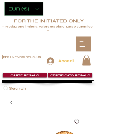
EUR (€)
FOR THE INITIATED ONLY
— Produzione limitata. Valore assoluto. Lusso autentico.
—
PER I MEMBRI DEL CLUB
Accedi
CARTE REGALO
CERTIFICATO REGALO
Search