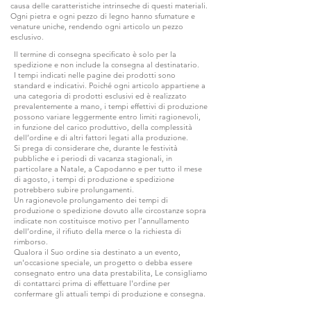
causa delle caratteristiche intrinseche di questi materiali.
Ogni pietra e ogni pezzo di legno hanno sfumature e
venature uniche, rendendo ogni articolo un pezzo
esclusivo.
Il termine di consegna specificato è solo per la
spedizione e non include la consegna al destinatario.
I tempi indicati nelle pagine dei prodotti sono
standard e indicativi. Poiché ogni articolo appartiene a
una categoria di prodotti esclusivi ed è realizzato
prevalentemente a mano, i tempi effettivi di produzione
possono variare leggermente entro limiti ragionevoli,
in funzione del carico produttivo, della complessità
dell’ordine e di altri fattori legati alla produzione.
Si prega di considerare che, durante le festività
pubbliche e i periodi di vacanza stagionali, in
particolare a Natale, a Capodanno e per tutto il mese
di agosto, i tempi di produzione e spedizione
potrebbero subire prolungamenti.
Un ragionevole prolungamento dei tempi di
produzione o spedizione dovuto alle circostanze sopra
indicate non costituisce motivo per l’annullamento
dell’ordine, il rifiuto della merce o la richiesta di
rimborso.
Qualora il Suo ordine sia destinato a un evento,
un'occasione speciale, un progetto o debba essere
consegnato entro una data prestabilita, Le consigliamo
di contattarci prima di effettuare l'ordine per
confermare gli attuali tempi di produzione e consegna.