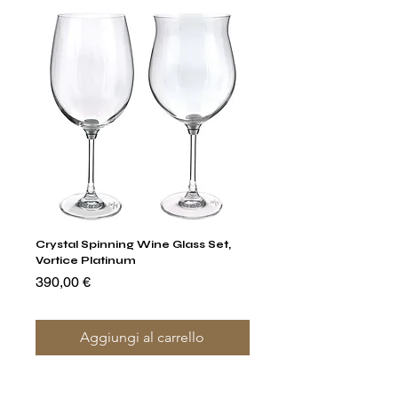
Crystal Spinning Wine Glass Set,
Capricio Mastercraft Pl
Vortice Platinum
Crystal Cake Stands & B
of 4
Prezzo
390,00 €
Prezzo
1400,00 €
Aggiungi al carrello