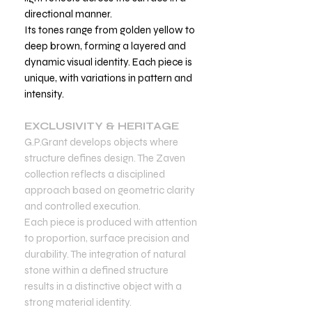
directional manner.
Its tones range from golden yellow to
deep brown, forming a layered and
dynamic visual identity. Each piece is
unique, with variations in pattern and
intensity.
EXCLUSIVITY & HERITAGE
G.P.Grant develops objects where
structure defines design. The Zaven
collection reflects a disciplined
approach based on geometric clarity
and controlled execution.
Each piece is produced with attention
to proportion, surface precision and
durability. The integration of natural
stone within a defined structure
results in a distinctive object with a
strong material identity.