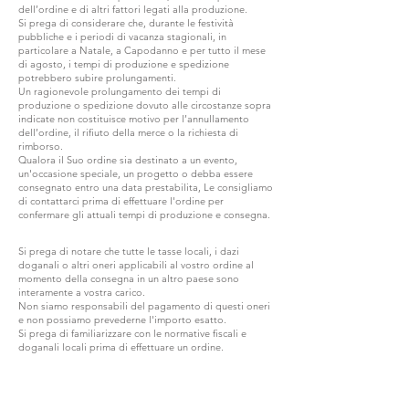
dell’ordine e di altri fattori legati alla produzione.
Si prega di considerare che, durante le festività
pubbliche e i periodi di vacanza stagionali, in
particolare a Natale, a Capodanno e per tutto il mese
di agosto, i tempi di produzione e spedizione
potrebbero subire prolungamenti.
Un ragionevole prolungamento dei tempi di
produzione o spedizione dovuto alle circostanze sopra
indicate non costituisce motivo per l’annullamento
dell’ordine, il rifiuto della merce o la richiesta di
rimborso.
Qualora il Suo ordine sia destinato a un evento,
un'occasione speciale, un progetto o debba essere
consegnato entro una data prestabilita, Le consigliamo
di contattarci prima di effettuare l'ordine per
confermare gli attuali tempi di produzione e consegna.
Si prega di notare che tutte le tasse locali, i dazi
doganali o altri oneri applicabili al vostro ordine al
momento della consegna in un altro paese sono
interamente a vostra carico.
Non siamo responsabili del pagamento di questi oneri
e non possiamo prevederne l'importo esatto.
Si prega di familiarizzare con le normative fiscali e
doganali locali prima di effettuare un ordine.
ENTRA IN G.P.GRANT