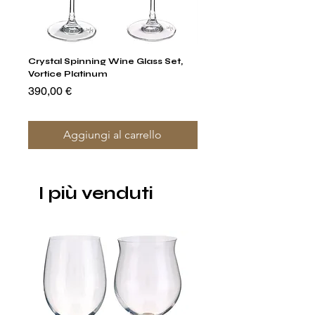
Crystal Spinning Wine Glass Set,
Capricio Mastercraft Pl
Vortice Platinum
Crystal Cake Stands & B
of 4
Prezzo
390,00 €
Prezzo
1400,00 €
Aggiungi al carrello
I più venduti