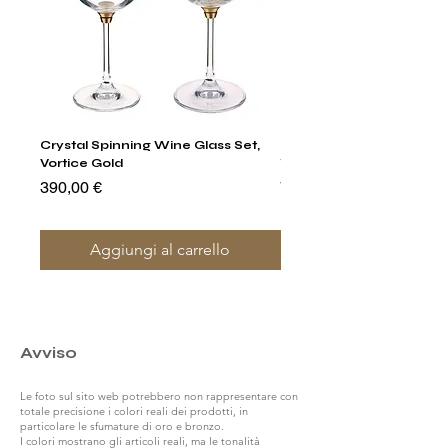
Crystal Spinning Wine Glass Set,
Harry's Set Of 6 Assorted
Vortice Gold
Tumbler Glasses
Prezzo
Prezzo
390,00 €
790,00 €
Aggiungi al carrello
Avviso
Le foto sul sito web potrebbero non rappresentare con
totale precisione i colori reali dei prodotti, in
particolare le sfumature di oro e bronzo.
I colori mostrano gli articoli reali, ma le tonalità