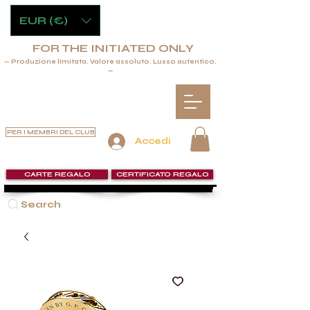
EUR (€)
FOR THE INITIATED ONLY
— Produzione limitata. Valore assoluto. Lusso autentico.
—
PER I MEMBRI DEL CLUB
Accedi
CARTE REGALO
CERTIFICATO REGALO
Search