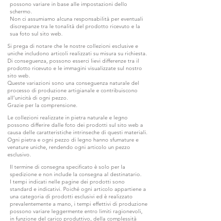
possono variare in base alle impostazioni dello
schermo.
Non ci assumiamo alcuna responsabilità per eventuali
discrepanze tra le tonalità del prodotto ricevuto e la
sua foto sul sito web.
Si prega di notare che le nostre collezioni esclusive e
uniche includono articoli realizzati su misura su richiesta.
Di conseguenza, possono esserci lievi differenze tra il
prodotto ricevuto e le immagini visualizzate sul nostro
sito web.
Queste variazioni sono una conseguenza naturale del
processo di produzione artigianale e contribuiscono
all’unicità di ogni pezzo.
Grazie per la comprensione.
Le collezioni realizzate in pietra naturale e legno
possono differire dalle foto dei prodotti sul sito web a
causa delle caratteristiche intrinseche di questi materiali.
Ogni pietra e ogni pezzo di legno hanno sfumature e
venature uniche, rendendo ogni articolo un pezzo
esclusivo.
Il termine di consegna specificato è solo per la
spedizione e non include la consegna al destinatario.
I tempi indicati nelle pagine dei prodotti sono
standard e indicativi. Poiché ogni articolo appartiene a
una categoria di prodotti esclusivi ed è realizzato
prevalentemente a mano, i tempi effettivi di produzione
possono variare leggermente entro limiti ragionevoli,
in funzione del carico produttivo, della complessità