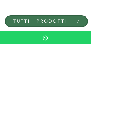
CARRIERE — POSIZIONI APERTE
TUTTI I PRODOTTI
SFOGLIARE PER MATERIALE
PIETRA
LEGNO
CRISTALLO
PORCELLANA
SFOGLIA PER EDIZIONI
PIPES
HUMIDORI
POSACENERI E ACCENDINI
BICCHIERI E VETRERIA
SCACCHI E GIOCHI
ARTICOLI PER MOBILI IN PIETRA