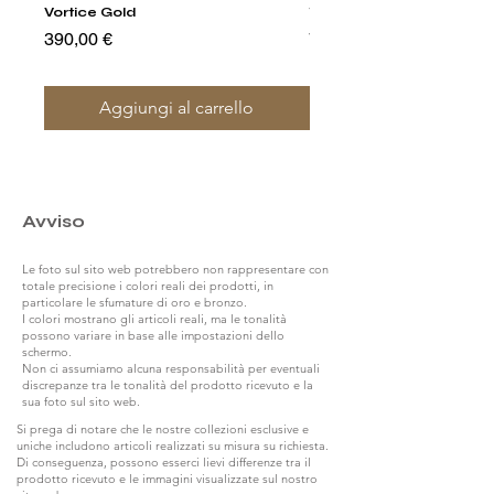
Vortice Gold
Tumbler Glasses
Prezzo
Prezzo
390,00 €
790,00 €
Aggiungi al carrello
Avviso
Le foto sul sito web potrebbero non rappresentare con
totale precisione i colori reali dei prodotti, in
particolare le sfumature di oro e bronzo.
I colori mostrano gli articoli reali, ma le tonalità
possono variare in base alle impostazioni dello
schermo.
Non ci assumiamo alcuna responsabilità per eventuali
discrepanze tra le tonalità del prodotto ricevuto e la
sua foto sul sito web.
Si prega di notare che le nostre collezioni esclusive e
uniche includono articoli realizzati su misura su richiesta.
Di conseguenza, possono esserci lievi differenze tra il
prodotto ricevuto e le immagini visualizzate sul nostro