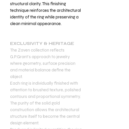
structural clarity. This finishing
technique reinforces the architectural
identity of the ring while preserving a
clean minimal appearance.
EXCLUSIVITY & HERITAGE
The Zaven collection reflects
G.P.Grant’s approach to jewelry
where geometry, surface precision
and material balance define the
object.
Each ring is individually finished with
attention to brushed texture, polished
contours and proportional symmetry.
The purity of the solid gold
construction allows the architectural
structure itself to become the central
design element.