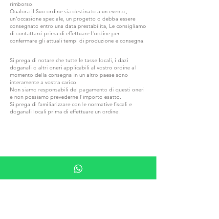
rimborso.
Qualora il Suo ordine sia destinato a un evento,
un'occasione speciale, un progetto o debba essere
consegnato entro una data prestabilita, Le consigliamo
di contattarci prima di effettuare l'ordine per
confermare gli attuali tempi di produzione e consegna.
Si prega di notare che tutte le tasse locali, i dazi
doganali o altri oneri applicabili al vostro ordine al
momento della consegna in un altro paese sono
interamente a vostra carico.
Non siamo responsabili del pagamento di questi oneri
e non possiamo prevederne l'importo esatto.
Si prega di familiarizzare con le normative fiscali e
doganali locali prima di effettuare un ordine.
ENTRA IN G.P.GRANT
CARRIERE — POSIZIONI APERTE
TUTTI I PRODOTTI
SFOGLIARE PER MATERIALE