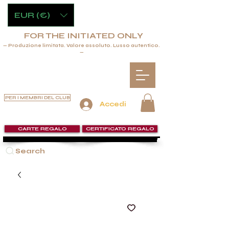
EUR (€)
FOR THE INITIATED ONLY
— Produzione limitata. Valore assoluto. Lusso autentico.
—
PER I MEMBRI DEL CLUB
Accedi
CARTE REGALO
CERTIFICATO REGALO
Search