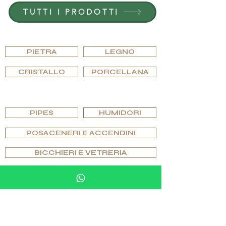
TUTTI I PRODOTTI
SFOGLIARE PER MATERIALE
PIETRA
LEGNO
CRISTALLO
PORCELLANA
SFOGLIA PER EDIZIONI
PIPES
HUMIDORI
POSACENERI E ACCENDINI
BICCHIERI E VETRERIA
SCACCHI E GIOCHI
ARTICOLI PER MOBILI IN PIETRA
GEMELLI E ANELLI