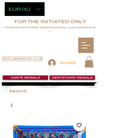
EUR (€)
FOR THE INITIATED ONLY
— Produzione limitata. Valore assoluto. Lusso autentico.
—
PER I MEMBRI DEL CLUB
Accedi
CARTE REGALO
CERTIFICATO REGALO
Search