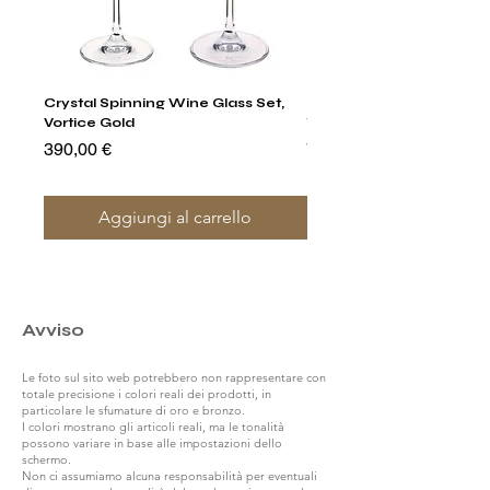
Crystal Spinning Wine Glass Set,
Harry's Set Of 6 Assorted
Vortice Gold
Tumbler Glasses
Prezzo
Prezzo
390,00 €
790,00 €
Aggiungi al carrello
Avviso
Le foto sul sito web potrebbero non rappresentare con
totale precisione i colori reali dei prodotti, in
particolare le sfumature di oro e bronzo.
I colori mostrano gli articoli reali, ma le tonalità
possono variare in base alle impostazioni dello
schermo.
Non ci assumiamo alcuna responsabilità per eventuali