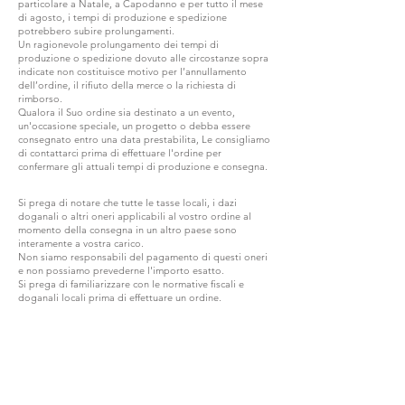
particolare a Natale, a Capodanno e per tutto il mese
di agosto, i tempi di produzione e spedizione
potrebbero subire prolungamenti.
Un ragionevole prolungamento dei tempi di
produzione o spedizione dovuto alle circostanze sopra
indicate non costituisce motivo per l’annullamento
dell’ordine, il rifiuto della merce o la richiesta di
rimborso.
Qualora il Suo ordine sia destinato a un evento,
un'occasione speciale, un progetto o debba essere
consegnato entro una data prestabilita, Le consigliamo
di contattarci prima di effettuare l'ordine per
confermare gli attuali tempi di produzione e consegna.
Si prega di notare che tutte le tasse locali, i dazi
doganali o altri oneri applicabili al vostro ordine al
momento della consegna in un altro paese sono
interamente a vostra carico.
Non siamo responsabili del pagamento di questi oneri
e non possiamo prevederne l'importo esatto.
Si prega di familiarizzare con le normative fiscali e
doganali locali prima di effettuare un ordine.
ENTRA IN G.P.GRANT
CARRIERE — POSIZIONI APERTE