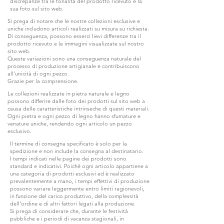
discrepanze tra le tonalità del prodotto ricevuto e la
sua foto sul sito web.
Si prega di notare che le nostre collezioni esclusive e
uniche includono articoli realizzati su misura su richiesta.
Di conseguenza, possono esserci lievi differenze tra il
prodotto ricevuto e le immagini visualizzate sul nostro
sito web.
Queste variazioni sono una conseguenza naturale del
processo di produzione artigianale e contribuiscono
all’unicità di ogni pezzo.
Grazie per la comprensione.
Le collezioni realizzate in pietra naturale e legno
possono differire dalle foto dei prodotti sul sito web a
causa delle caratteristiche intrinseche di questi materiali.
Ogni pietra e ogni pezzo di legno hanno sfumature e
venature uniche, rendendo ogni articolo un pezzo
esclusivo.
Il termine di consegna specificato è solo per la
spedizione e non include la consegna al destinatario.
I tempi indicati nelle pagine dei prodotti sono
standard e indicativi. Poiché ogni articolo appartiene a
una categoria di prodotti esclusivi ed è realizzato
prevalentemente a mano, i tempi effettivi di produzione
possono variare leggermente entro limiti ragionevoli,
in funzione del carico produttivo, della complessità
dell’ordine e di altri fattori legati alla produzione.
Si prega di considerare che, durante le festività
pubbliche e i periodi di vacanza stagionali, in