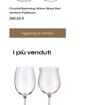
Crystal Spinning Wine Glass Set,
Capricio Mastercraft Pl
Vortice Platinum
Crystal Cake Stands & B
of 4
Prezzo
390,00 €
Prezzo
1400,00 €
Aggiungi al carrello
I più venduti