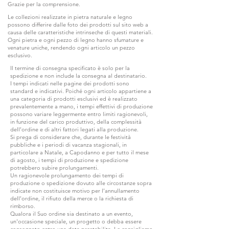
Grazie per la comprensione.
Le collezioni realizzate in pietra naturale e legno
possono differire dalle foto dei prodotti sul sito web a
causa delle caratteristiche intrinseche di questi materiali.
Ogni pietra e ogni pezzo di legno hanno sfumature e
venature uniche, rendendo ogni articolo un pezzo
esclusivo.
Il termine di consegna specificato è solo per la
spedizione e non include la consegna al destinatario.
I tempi indicati nelle pagine dei prodotti sono
standard e indicativi. Poiché ogni articolo appartiene a
una categoria di prodotti esclusivi ed è realizzato
prevalentemente a mano, i tempi effettivi di produzione
possono variare leggermente entro limiti ragionevoli,
in funzione del carico produttivo, della complessità
dell’ordine e di altri fattori legati alla produzione.
Si prega di considerare che, durante le festività
pubbliche e i periodi di vacanza stagionali, in
particolare a Natale, a Capodanno e per tutto il mese
di agosto, i tempi di produzione e spedizione
potrebbero subire prolungamenti.
Un ragionevole prolungamento dei tempi di
produzione o spedizione dovuto alle circostanze sopra
indicate non costituisce motivo per l’annullamento
dell’ordine, il rifiuto della merce o la richiesta di
rimborso.
Qualora il Suo ordine sia destinato a un evento,
un'occasione speciale, un progetto o debba essere
consegnato entro una data prestabilita, Le consigliamo