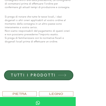
di contattarci prima di effettuare l'ordine per
confermare gli attuali tempi di produzione e consegna.
Si prega di notare che tutte le tasse locali, i dazi
doganali o altri oneri applicabili al vostro ordine al
momento della consegna in un altro paese sono
interamente a vostra carico.
Non siamo responsabili del pagamento di questi oneri
e non possiamo prevederne l'importo esatto.
Si prega di familiarizzare con le normative fiscali e
doganali locali prima di effettuare un ordine.
ENTRA IN G.P.GRANT
CARRIERE — POSIZIONI APERTE
TUTTI I PRODOTTI
SFOGLIARE PER MATERIALE
PIETRA
LEGNO
CRISTALLO
PORCELLANA