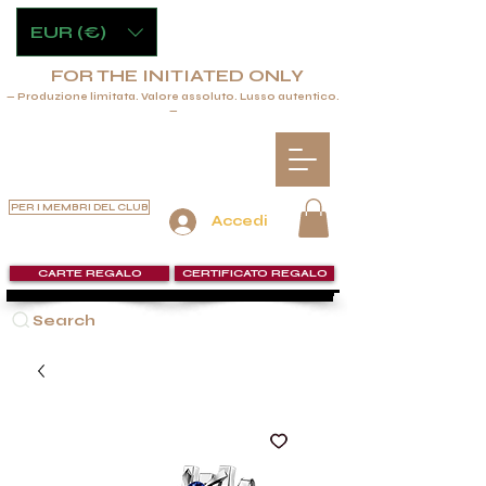
EUR (€)
FOR THE INITIATED ONLY
— Produzione limitata. Valore assoluto. Lusso autentico.
—
PER I MEMBRI DEL CLUB
Accedi
CARTE REGALO
CERTIFICATO REGALO
Search