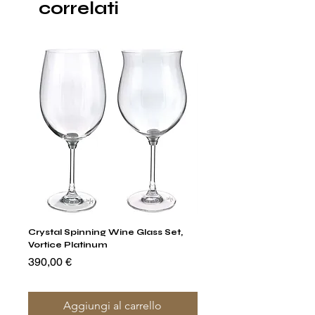
correlati
Crystal Spinning Wine Glass Set,
Capricio Mastercraft Pl
Vortice Platinum
Crystal Cake Stands & B
of 4
Prezzo
390,00 €
Prezzo
1400,00 €
Aggiungi al carrello