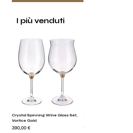
I più venduti
Crystal Spinning Wine Glass Set,
Harry's Set Of 6 Assorted
Vortice Gold
Tumbler Glasses
Prezzo
Prezzo
390,00 €
790,00 €