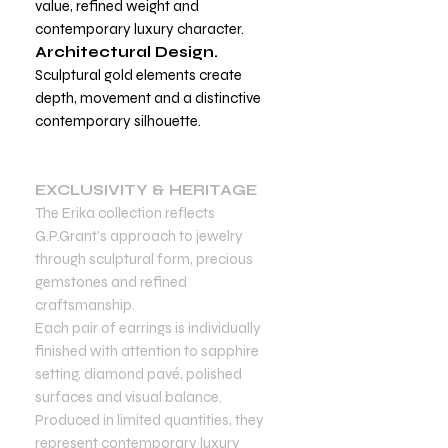
value, refined weight and
contemporary luxury character.
Architectural Design.
Sculptural gold elements create
depth, movement and a distinctive
contemporary silhouette.
EXCLUSIVITY & HERITAGE
The Erika collection reflects
G.P.Grant’s approach to jewelry
through sculptural form, precious
gemstones and refined
craftsmanship.
Each pair of earrings is individually
finished with attention to sapphire
setting, diamond pavé, polished
surfaces and visual balance.
Produced in limited quantities, they
represent contemporary luxury