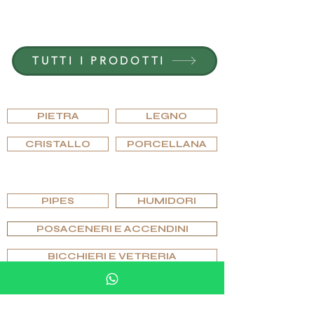
ENTRA IN G.P.GRANT
CARRIERE — POSIZIONI APERTE
TUTTI I PRODOTTI
SFOGLIARE PER MATERIALE
PIETRA
LEGNO
CRISTALLO
PORCELLANA
SFOGLIA PER EDIZIONI
PIPES
HUMIDORI
POSACENERI E ACCENDINI
BICCHIERI E VETRERIA
SCACCHI E GIOCHI
ARTICOLI PER MOBILI IN PIETRA