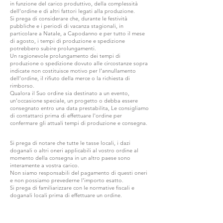
in funzione del carico produttivo, della complessità
dell’ordine e di altri fattori legati alla produzione.
Si prega di considerare che, durante le festività
pubbliche e i periodi di vacanza stagionali, in
particolare a Natale, a Capodanno e per tutto il mese
di agosto, i tempi di produzione e spedizione
potrebbero subire prolungamenti.
Un ragionevole prolungamento dei tempi di
produzione o spedizione dovuto alle circostanze sopra
indicate non costituisce motivo per l’annullamento
dell’ordine, il rifiuto della merce o la richiesta di
rimborso.
Qualora il Suo ordine sia destinato a un evento,
un'occasione speciale, un progetto o debba essere
consegnato entro una data prestabilita, Le consigliamo
di contattarci prima di effettuare l'ordine per
confermare gli attuali tempi di produzione e consegna.
Si prega di notare che tutte le tasse locali, i dazi
doganali o altri oneri applicabili al vostro ordine al
momento della consegna in un altro paese sono
interamente a vostra carico.
Non siamo responsabili del pagamento di questi oneri
e non possiamo prevederne l'importo esatto.
Si prega di familiarizzare con le normative fiscali e
doganali locali prima di effettuare un ordine.