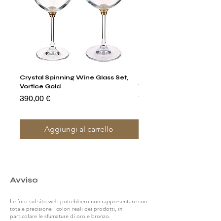
Crystal Spinning Wine Glass Set,
Harry's Set Of 6 Assorted
Vortice Gold
Tumbler Glasses
Prezzo
Prezzo
390,00 €
790,00 €
Aggiungi al carrello
Avviso
Le foto sul sito web potrebbero non rappresentare con
totale precisione i colori reali dei prodotti, in
particolare le sfumature di oro e bronzo.