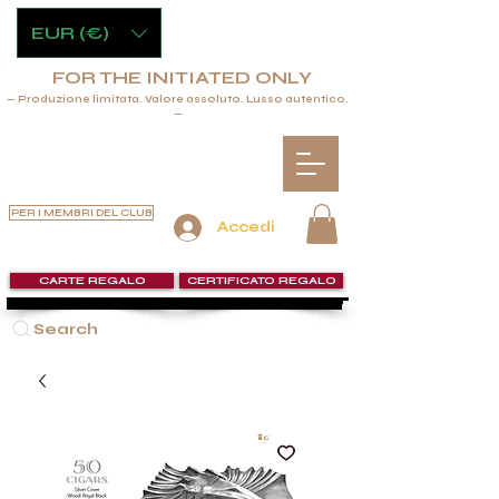
EUR (€)
FOR THE INITIATED ONLY
— Produzione limitata. Valore assoluto. Lusso autentico.
—
PER I MEMBRI DEL CLUB
Accedi
CARTE REGALO
CERTIFICATO REGALO
Search