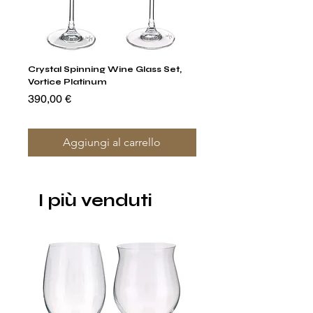
Crystal Spinning Wine Glass Set,
Capricio Mastercraft Pl
Vortice Platinum
Crystal Cake Stands & B
of 4
Prezzo
390,00 €
Prezzo
1400,00 €
Aggiungi al carrello
I più venduti