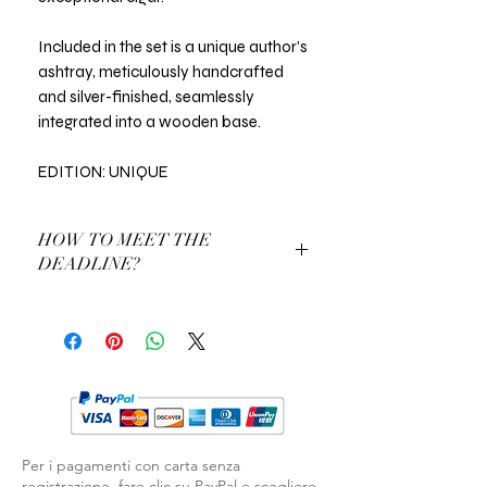
Included in the set is a unique author's
ashtray, meticulously handcrafted
and silver-finished, seamlessly
integrated into a wooden base.
EDITION: UNIQUE
HOW TO MEET THE
DEADLINE?
Not satisfied with delivery time?
Use a Gift Certificate!
Per i pagamenti con carta senza
registrazione, fare clic su PayPal e scegliere