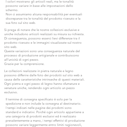
I colori mostrano gli articoli reali, ma le tonalità
possono variare in base alle impostazioni dello
schermo.
Non ci assumiamo alcuna responsabilità per eventuali
discrepanze tra le tonalità del prodotto ricevuto e la
sua foto sul sito web.
Si prega di notare che le nostre collezioni esclusive e
uniche includono articoli realizzati su misura su richiesta.
Di conseguenza, possono esserci lievi differenze tra il
prodotto ricevuto e le immagini visualizzate sul nostro
sito web.
Queste variazioni sono una conseguenza naturale del
processo di produzione artigianale e contribuiscono
all’unicità di ogni pezzo.
Grazie per la comprensione.
Le collezioni realizzate in pietra naturale e legno
possono differire dalle foto dei prodotti sul sito web a
causa delle caratteristiche intrinseche di questi materiali.
Ogni pietra e ogni pezzo di legno hanno sfumature e
venature uniche, rendendo ogni articolo un pezzo
esclusivo.
Il termine di consegna specificato è solo per la
spedizione e non include la consegna al destinatario.
I tempi indicati nelle pagine dei prodotti sono
standard e indicativi. Poiché ogni articolo appartiene a
una categoria di prodotti esclusivi ed è realizzato
prevalentemente a mano, i tempi effettivi di produzione
possono variare leggermente entro limiti ragionevoli,