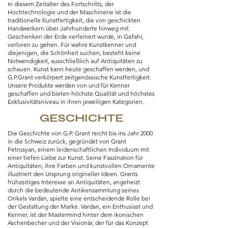
In diesem Zeitalter des Fortschritts, der
Hochtechnologie und der Maschinerie ist die
traditionelle Kunstfertigkeit, die von geschickten
Handwerkern über Jahrhunderte hinweg mit
Geschenken der Erde verfeinert wurde, in Gefahr,
verloren zu gehen. Für wahre Kunstkenner und
diejenigen, die Schönheit suchen, besteht keine
Notwendigkeit, ausschließlich auf Antiquitäten zu
schauen. Kunst kann heute geschaffen werden, und
G.P.Grant verkörpert zeitgenössische Kunstfertigkeit.
Unsere Produkte werden von und für Kenner
geschaffen und bieten höchste Qualität und höchstes
Exklusivitätsniveau in ihren jeweiligen Kategorien.
GESCHICHTE
Die Geschichte von G.P. Grant reicht bis ins Jahr 2000
in die Schweiz zurück, gegründet von Grant
Petrosyan, einem leidenschaftlichen Individuum mit
einer tiefen Liebe zur Kunst. Seine Faszination für
Antiquitäten, ihre Farben und kunstvollen Ornamente
illustriert den Ursprung origineller Ideen. Grants
frühzeitiges Interesse an Antiquitäten, angeheizt
durch die bedeutende Antikensammlung seines
Onkels Vardan, spielte eine entscheidende Rolle bei
der Gestaltung der Marke. Vardan, ein Enthusiast und
Kenner, ist der Mastermind hinter dem ikonischen
Aschenbecher und der Visionär, der für das Konzept