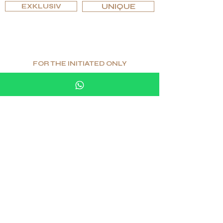
EXKLUSIV
UNIQUE
FOR THE INITIATED ONLY
Begrenzte Menge. Höchster Wert.
Wahrer Luxus.
Als Spezialist für einzigartige und funktionale
Luxusgüter ist G.P.Grant weltweit als Hersteller für die
exklusivsten Luxusinterieurs anerkannt.
Wenn Sie nach Exzellenz und Einzigartigkeit suchen,
sowie einer kompromisslosen Auswahl an Materialien,
werden Sie bei G.P.Grant fündig.
DIESE SEITE TEILEN
IM WISSEN SEIN