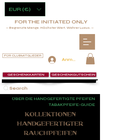
EUR (€)
FOR THE INITIATED ONLY
— Begrenzte Menge. Höchster Wert. Wahrer Luxus. —
FÜR CLUBMITGLIEDER
Anmelden
GESCHENKKARTEN
GESCHENKGUTSCHEIN
Search
ÜBER DIE HANDGEFERTIGTE PFEIFEN
TABAKPFEIFE-GUIDE
KOLLEKTIONEN
HANDGEFERTIGTER
RAUCHPFEIFEN