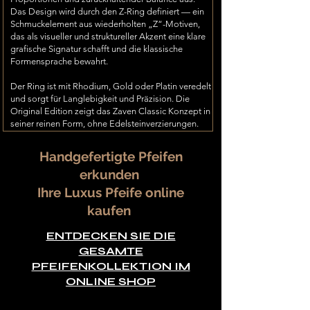
Das Design wird durch den Z-Ring definiert — ein
Schmuckelement aus wiederholten „Z“-Motiven,
das als visueller und struktureller Akzent eine klare
grafische Signatur schafft und die klassische
Formensprache bewahrt.
Der Ring ist mit Rhodium, Gold oder Platin veredelt
und sorgt für Langlebigkeit und Präzision. Die
Original Edition zeigt das Zaven Classic Konzept in
seiner reinen Form, ohne Edelsteinverzierungen.
Handgefertigte Pfeifen
erkunden
Ihre Luxus Pfeife online
kaufen
ENTDECKEN SIE DIE
GESAMTE
PFEIFENKOLLEKTION IM
ONLINE SHOP