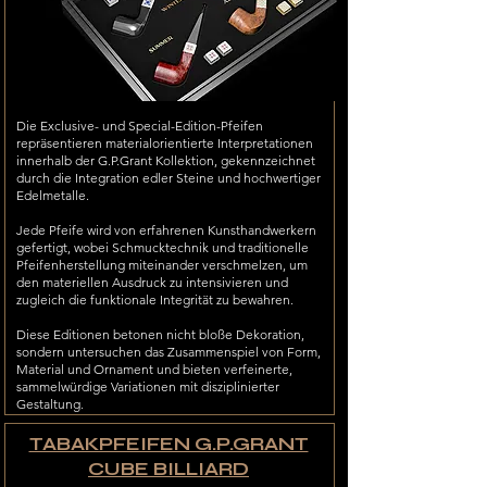
Die Exclusive- und Special-Edition-Pfeifen
repräsentieren materialorientierte Interpretationen
innerhalb der G.P.Grant Kollektion, gekennzeichnet
durch die Integration edler Steine und hochwertiger
Edelmetalle.
Jede Pfeife wird von erfahrenen Kunsthandwerkern
gefertigt, wobei Schmucktechnik und traditionelle
Pfeifenherstellung miteinander verschmelzen, um
den materiellen Ausdruck zu intensivieren und
zugleich die funktionale Integrität zu bewahren.
Diese Editionen betonen nicht bloße Dekoration,
sondern untersuchen das Zusammenspiel von Form,
Material und Ornament und bieten verfeinerte,
sammelwürdige Variationen mit disziplinierter
Gestaltung.
TABAKPFEIFEN G.P.GRANT
CUBE BILLIARD