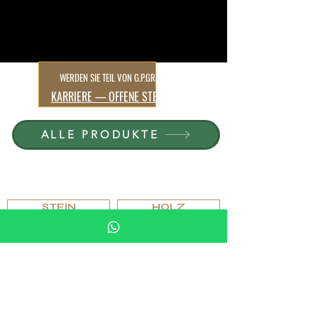
1
/
3
WERDEN SIE TEIL VON G.P.GRANT
KARRIERE — OFFENE STELLEN
ALLE PRODUKTE
NACH MATERIAL
DURCHSUCHEN
STEIN
HOLZ
KRISTALL
PORZELAIN
NACH TYP DURCHSUCHEN
PFEIFEN
HUMIDOR-SETS