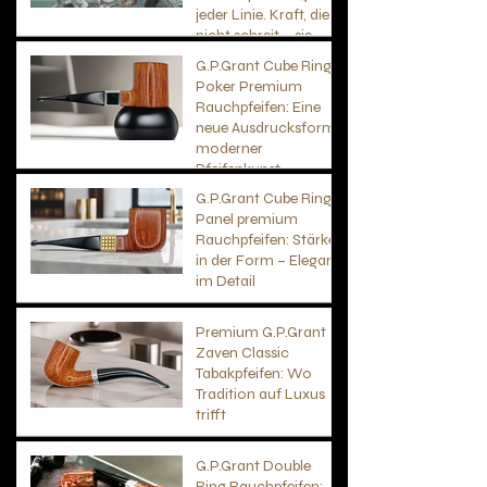
jeder Linie. Kraft, die
nicht schreit – sie
fließt.
G.P.Grant Cube Ring
Poker Premium
Rauchpfeifen: Eine
neue Ausdrucksform
moderner
Pfeifenkunst
G.P.Grant Cube Ring
Panel premium
Rauchpfeifen: Stärke
in der Form – Eleganz
im Detail
Premium G.P.Grant
Zaven Classic
Tabakpfeifen: Wo
Tradition auf Luxus
trifft
G.P.Grant Double
Ring Rauchpfeifen: