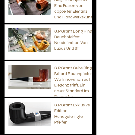
Eine Fusion von
doppelter Eleganz
und Handwerkskunst
G.P.Grant Long Ring
Rauchpfeifen:
Neudefinition Von
Luxus Und Stil
G.P.Grant Cube Ring
Billiard Rauchpfeifen:
Wo Innovation auf
Eleganz trifft. Ein
neuer Standard im
Design für
hochwertige Pfeifen
G.P.Grant Exklusive
Edition
Handgefertigte
Pfeifen