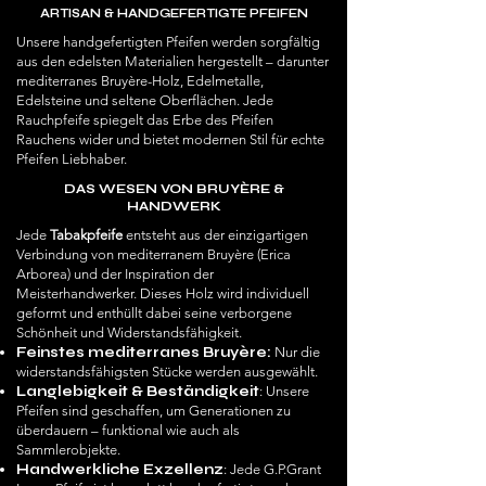
ARTISAN & HANDGEFERTIGTE PFEIFEN
Unsere handgefertigten Pfeifen werden sorgfältig
aus den edelsten Materialien hergestellt – darunter
mediterranes Bruyère-Holz, Edelmetalle,
Edelsteine und seltene Oberflächen. Jede
Rauchpfeife spiegelt das Erbe des Pfeifen
Rauchens wider und bietet modernen Stil für echte
Pfeifen Liebhaber.
DAS WESEN VON BRUYÈRE &
HANDWERK
Jede
Tabakpfeife
entsteht aus der einzigartigen
Verbindung von mediterranem Bruyère (Erica
Arborea) und der Inspiration der
Meisterhandwerker. Dieses Holz wird individuell
geformt und enthüllt dabei seine verborgene
Schönheit und Widerstandsfähigkeit.
Feinstes mediterranes Bruyère:
Nur die
widerstandsfähigsten Stücke werden ausgewählt.
Langlebigkeit & Beständigkeit
: Unsere
Pfeifen sind geschaffen, um Generationen zu
überdauern – funktional wie auch als
Sammlerobjekte.
Handwerkliche Exzellenz
: Jede G.P.Grant