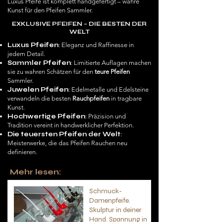
Luxus Pfeife ist komplett handgefertigt – wahre
Kunst für den Pfeifen Sammler.
EXKLUSIVE PFEIFEN – DIE BESTEN DER
WELT
Luxus Pfeifen
: Eleganz und Raffinesse in
jedem Detail.
Sammler Pfeifen
: Limitierte Auflagen machen
sie zu wahren Schätzen für den
teure Pfeifen
Sammler.
Juwelen Pfeifen
: Edelmetalle und Edelsteine
verwandeln die besten
Rauchpfeifen
in tragbare
Kunst.
Hochwertige Pfeifen
: Präzision und
Tradition vereint in handwerklicher Perfektion.
Die teuersten Pfeifen der Welt
:
Meisterwerke, die das Pfeifen Rauchen neu
definieren.
Mehr lesen:
Schmuck-
Damenpfeife.
Skulptur in deiner
Hand. Spannung in