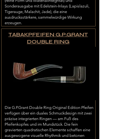
(reine Form und Materialintegrität) und
Sonderausgabe mit Edelstein-Inlays (Lapislazuli,
Tigerauge, Malachit, Jade), die eine
ausdrucksstärkere, sammelwürdige Wirkung
erzeugen.
TABAKPFEIFEN G.P.GRANT
DOUBLE RING
Die G.P.Grant Double Ring Original Edition Pfeifen
verfügen über ein duales Schmuckdesign mit zwei
präzise integrierten Ringen — am Fuß des
Pfeifenkopfes und im Mundstück. Die fein
gravierten quadratischen Elemente schaffen eine
ausgewogene visuelle Rhythmik und betonen