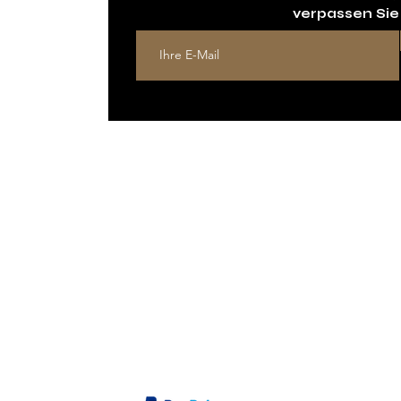
verpassen Sie
E
SOPHIE
N
WERK
 und Tabakprodukte werden auf dieser Website ausschließlich zu Informationszwecken und zur Dars
Tabakprodukte werden nicht online zum Verkauf angeboten.
INFO@GPGRANT.COM
© 2000-2026 G.P.GRANT GROUP