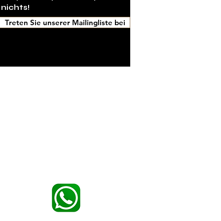
 nichts!
Treten Sie unserer Mailingliste bei
tellung des Markenerbes präsentiert.
Keine Anrufe über WhatsApp — nur Chat