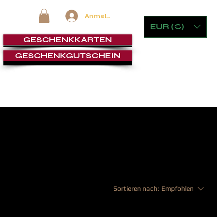
Anmelden
EUR (€)
GESCHENKKARTEN
GESCHENKGUTSCHEIN
 & GLASWAREN
MÖBEL & SPIELE
ZIGARRENLOUNGE
Sortieren nach:
Empfohlen