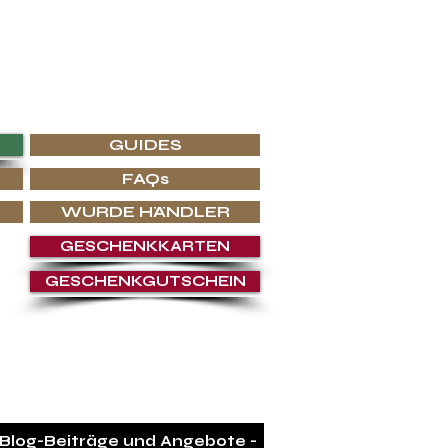
klusivsten Luxusinterieurs anerkannt.
n, werden Sie bei G.P.Grant fündig.
GUIDES
FAQs
WURDE HÄNDLER
GESCHENKKARTEN
GESCHENKGUTSCHEIN
SEIN
 Blog-Beiträge und Angebote -