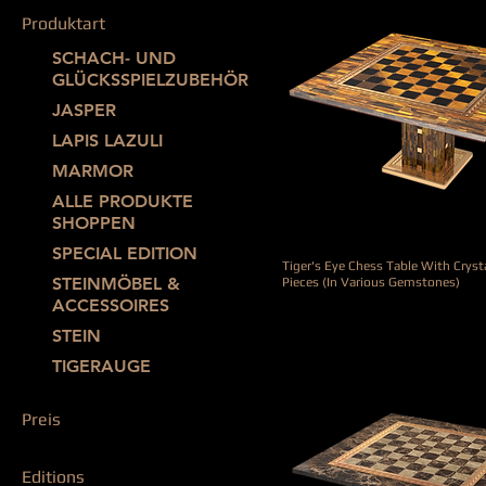
Produktart
SCHACH- UND
GLÜCKSSPIELZUBEHÖR
JASPER
LAPIS LAZULI
MARMOR
ALLE PRODUKTE
SHOPPEN
SPECIAL EDITION
Tiger's Eye Chess Table With Cryst
STEINMÖBEL &
Pieces (In Various Gemstones)
ACCESSOIRES
Preis
65.000,00 €
STEIN
TIGERAUGE
Preis
Editions
20.000 €
69.000 €