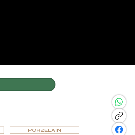
DIESE SEITE TE
N
PORZELAIN