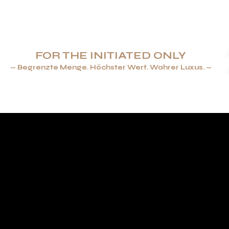
FOR THE INITIATED ONLY
— Begrenzte Menge. Höchster Wert. Wahrer Luxus. —
ENBECHER & FEUERZEUGE
SCHMUCK
TAFELGESCHIRR
CHE