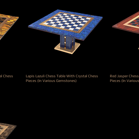
al Chess
Lapis Lazuli Chess Table With Crystal Chess
Red Jasper Chess
Pieces (In Various Gemstones)
Pieces (In Vario
Preis
Preis
69.000,00 €
49.000,00 €