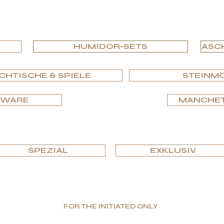
NACH TYP DURCHSUCHEN
HUMIDOR-SETS
ASC
CHTISCHE & SPIELE
STEINM
SWARE
MANCHET
NACH EDITIONEN DURCHSUCHEN
SPEZIAL
EXKLUSIV
FOR THE INITIATED ONLY
Begrenzte Menge. Höchster Wert. Wahrer Luxus.