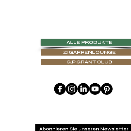
funktionale Luxusgüter ist G.P.Grant weltweit als Hersteller für die ex
rtigkeit suchen, sowie einer kompromisslosen Auswahl an Materialie
 & RESSOURCEN
ALLE PRODUKTE
ZIGARRENLOUNGE
 & HANDWERK
N
G.P.GRANT CLUB
RGNÜGEN
RTEN
FOLGE UNS AUF
TSCHEIN
SIGN
TE PRODUKTE ODER DESIGN
IM WISSEN 
SERVICE
Abonnieren Sie unseren Newsletter,