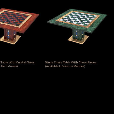
 Table With Crystal Chess
Stone Chess Table With Chess Pieces
us Gemstones)
(Available In Various Marbles)
Preis
20.000,00 €