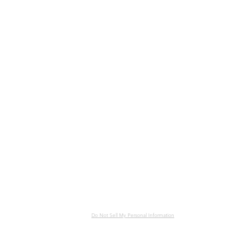
IMPRESSUM
DIE MARK
AGB VERKAUF
NUTZUNGS-AGB
ÜBER UNS
RÜCKGABEREGELUNG
VALUE. PHILO
DSGVO
WERKSTÄTTE
BARRIEREFREIHEITSERKLÄRUNG
ECO & HAND
KONTAKT
Zigarren
Do Not Sell My Personal Information