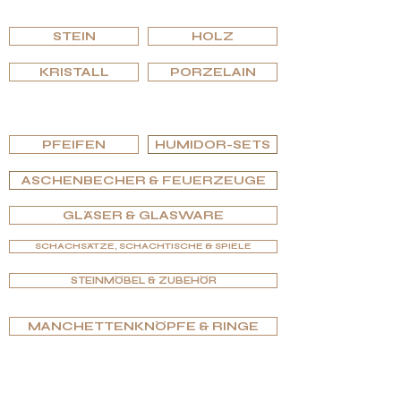
DURCHSUCHEN
STEIN
HOLZ
KRISTALL
PORZELAIN
NACH TYP DURCHSUCHEN
PFEIFEN
HUMIDOR-SETS
ASCHENBECHER & FEUERZEUGE
GLÄSER & GLASWARE
SCHACHSÄTZE, SCHACHTISCHE & SPIELE
STEINMÖBEL & ZUBEHÖR
MANCHETTENKNÖPFE & RINGE
NACH EDITIONEN
DURCHSUCHEN