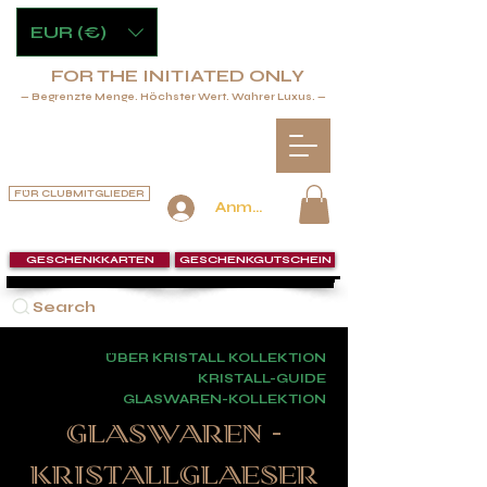
EUR (€)
FOR THE INITIATED ONLY
— Begrenzte Menge. Höchster Wert. Wahrer Luxus. —
FÜR CLUBMITGLIEDER
Anmelden
GESCHENKKARTEN
GESCHENKGUTSCHEIN
Search
ÜBER KRISTALL KOLLEKTION
KRISTALL-GUIDE
GLASWAREN-KOLLEKTION
GLASWAREN -
KRISTALLGLAESER