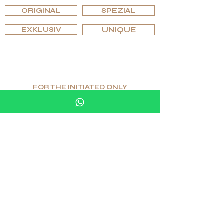
ORIGINAL
SPEZIAL
EXKLUSIV
UNIQUE
FOR THE INITIATED ONLY
Begrenzte Menge. Höchster Wert.
Wahrer Luxus.
Als Spezialist für einzigartige und funktionale
Luxusgüter ist G.P.Grant weltweit als Hersteller für die
exklusivsten Luxusinterieurs anerkannt.
Wenn Sie nach Exzellenz und Einzigartigkeit suchen,
sowie einer kompromisslosen Auswahl an Materialien,
werden Sie bei G.P.Grant fündig.
DIESE SEITE TEILEN