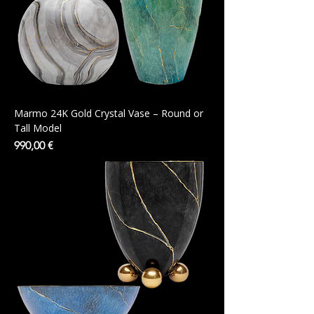
Marmo 24K Gold Crystal Vase – Round or
Tall Model
Preis
990,00 €