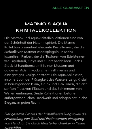
ALLE GLASWAREN
MARMO & AQUA
KRISTALLKOLLEKTION
Die Marmo- und Aqua-Kristallkollektionen sind von
der Schönheit der Natur inspiriert. Die Marmo-
Kollektion präsentiert elegante Kristallwaren, die die
Ästhetik von Marmor widerspiegeln, in sechs
luxuriösen Farben, die die Texturen von Edelsteinen
wie Lapislazuli, Onyx und Quarz nachbilden. Jedes
Stück ist handbemalt mit feinen Mustern und
goldenen Adern, wodurch ein raffiniertes und
einzigartiges Design entsteht. Die Aqua-Kollektion,
inspiriert von der Flüssigkeit des Wassers, zeigt Kristall
in beruhigenden Blau-, Grün- und Klar-Tönen, die den
sanften Fluss von Flüssen und das Schimmern von
Wellen einfangen. Beide Kollektionen betonen
außergewöhnliches Handwerk und bringen natürliche
Eleganz in jeden Raum.
Der gesamte Prozess der Kristallherstellung sowie die
Anwendung von Gold und Platin werden einzigartig
von Hand für Sie durch Meisterhandwerker in Italien
ausgeführt.