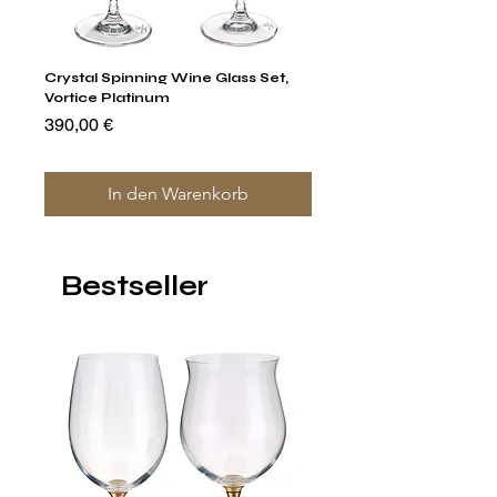
Crystal Spinning Wine Glass Set,
Capricio Mastercraft Pl
Vortice Platinum
Crystal Cake Stands & B
of 4
Preis
390,00 €
Preis
1.400,00 €
In den Warenkorb
Bestseller