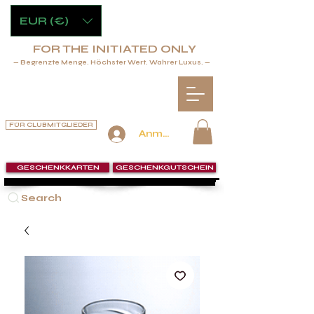
EUR (€)
FOR THE INITIATED ONLY
— Begrenzte Menge. Höchster Wert. Wahrer Luxus. —
FÜR CLUBMITGLIEDER
Anmelden
GESCHENKKARTEN
GESCHENKGUTSCHEIN
Search