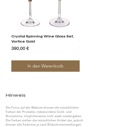
Crystal Spinning Wine Glass Set,
Harry's Set Of 6 Assorted
Vortice Gold
Tumbler Glasses
Preis
Preis
390,00 €
790,00 €
In den Warenkorb
Hinweis
Die Fotos auf der Website können die tatsächlichen
Farben der Produkte, insbesondere Gold- und
Bronzetöne, möglicherweise nicht exakt wiedergeben.
Die Farben stellen die tatsächlichen Artikel dar, jedoch
können alle Farbtöne je nach Bildschirmeinstellungen