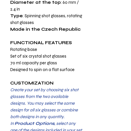
Diameter at the top
: 60 mm /
2.4 in
Type
: Spinning shot glasses, rotating
shot glasses
Made in the Czech Republic
FUNCTIONAL FEATURES
Rotating base
Set of six crystal shot glasses
70 ml capacity per glass
Designed to spin on a flat surface
CUSTOMIZATION
Create your set by choosing six shot
glasses from the two available
designs. You may select the same
design for all six glasses or combine
both designs in any quantity.
In
Product Options
, select any
one of the designs included in your set.