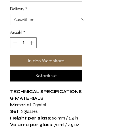
Delivery
*
Anzahl
*
In den Warenkorb
Sofortkauf
TECHNICAL SPECIFICATIONS
& MATERIALS
Material
: Crystal
Set
: 6 glasses
Height per glass
: 60 mm / 2.4 in
Volume per glass
: 70 ml / 2.5 oz