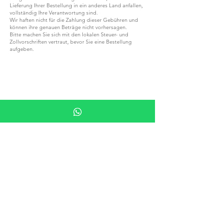
Lieferung Ihrer Bestellung in ein anderes Land anfallen,
vollständig Ihre Verantwortung sind.
Wir haften nicht für die Zahlung dieser Gebühren und
können ihre genauen Beträge nicht vorhersagen.
Bitte machen Sie sich mit den lokalen Steuer- und
Zollvorschriften vertraut, bevor Sie eine Bestellung
aufgeben.
WERDEN SIE TEIL VON G.P.GRANT
KARRIERE — OFFENE STELLEN
ALLE PRODUKTE
NACH MATERIAL
DURCHSUCHEN
STEIN
HOLZ
KRISTALL
PORZELAIN
NACH TYP DURCHSUCHEN