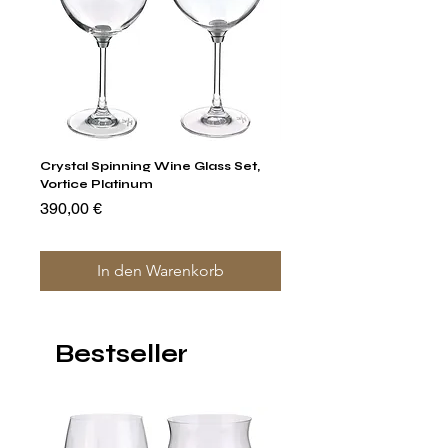
Crystal Spinning Wine Glass Set,
Capricio Mastercraft Pl
Vortice Platinum
Crystal Cake Stands & B
of 4
Preis
390,00 €
Preis
1.400,00 €
In den Warenkorb
Bestseller