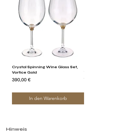
Crystal Spinning Wine Glass Set,
Harry's Set Of 6 Assorted
Vortice Gold
Tumbler Glasses
Preis
Preis
390,00 €
790,00 €
In den Warenkorb
Hinweis