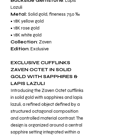
Backside Gemstone
: Lapis
Lazuli
Metal:
Solid gold, fineness 750 ‰
• 18K yellow gold
• 18K rose gold
• 18K white gold
Collection
: Zaven
Edition
: Exclusive
EXCLUSIVE CUFFLINKS
ZAVEN OCTET IN SOLID
GOLD WITH SAPPHIRES &
LAPIS LAZULI
Introducing the Zaven Octet cufflinks
in solid gold with sapphires and lapis
lazuli, a refined object defined by a
structured octagonal composition
and controlled material contrast. The
design is organized around a central
sapphire setting integrated within a