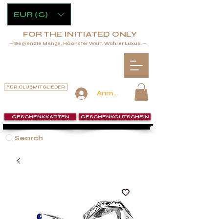
EUR (€)
FOR THE INITIATED ONLY
— Begrenzte Menge. Höchster Wert. Wahrer Luxus. —
FÜR CLUBMITGLIEDER
Anmelden
GESCHENKKARTEN
GESCHENKGUTSCHEIN
Search