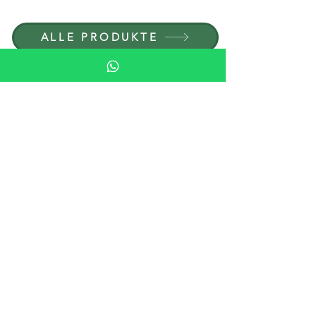
ALLE PRODUKTE
NACH MATERIAL
DURCHSUCHEN
STEIN
HOLZ
KRISTALL
PORZELAIN
NACH TYP DURCHSUCHEN
PFEIFEN
HUMIDOR-SETS
ASCHENBECHER & FEUERZEUGE
GLÄSER & GLASWARE
SCHACHSÄTZE, SCHACHTISCHE & SPIELE
STEINMÖBEL & ZUBEHÖR