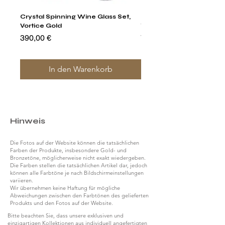
Crystal Spinning Wine Glass Set,
Harry's Set Of 6 Assorted
Vortice Gold
Tumbler Glasses
Preis
Preis
390,00 €
790,00 €
In den Warenkorb
Hinweis
Die Fotos auf der Website können die tatsächlichen
Farben der Produkte, insbesondere Gold- und
Bronzetöne, möglicherweise nicht exakt wiedergeben.
Die Farben stellen die tatsächlichen Artikel dar, jedoch
können alle Farbtöne je nach Bildschirmeinstellungen
variieren.
Wir übernehmen keine Haftung für mögliche
Abweichungen zwischen den Farbtönen des gelieferten
Produkts und den Fotos auf der Website.
Bitte beachten Sie, dass unsere exklusiven und
einzigartigen Kollektionen aus individuell angefertigten