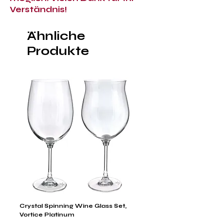
Verständnis!
Ähnliche
Produkte
Crystal Spinning Wine Glass Set,
Capricio Mastercraft Pl
Vortice Platinum
Crystal Cake Stands & B