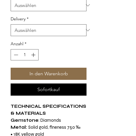
Delivery
*
Anzahl
*
In den Warenkorb
Sofortkauf
TECHNICAL SPECIFICATIONS
& MATERIALS
Gemstone
: Diamonds
Metal:
Solid gold, fineness 750 ‰
• 18K yellow gold