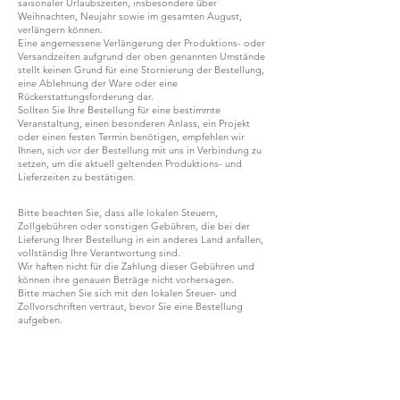
saisonaler Urlaubszeiten, insbesondere über
Weihnachten, Neujahr sowie im gesamten August,
verlängern können.
Eine angemessene Verlängerung der Produktions- oder
Versandzeiten aufgrund der oben genannten Umstände
stellt keinen Grund für eine Stornierung der Bestellung,
eine Ablehnung der Ware oder eine
Rückerstattungsforderung dar.
Sollten Sie Ihre Bestellung für eine bestimmte
Veranstaltung, einen besonderen Anlass, ein Projekt
oder einen festen Termin benötigen, empfehlen wir
Ihnen, sich vor der Bestellung mit uns in Verbindung zu
setzen, um die aktuell geltenden Produktions- und
Lieferzeiten zu bestätigen.
Bitte beachten Sie, dass alle lokalen Steuern,
Zollgebühren oder sonstigen Gebühren, die bei der
Lieferung Ihrer Bestellung in ein anderes Land anfallen,
vollständig Ihre Verantwortung sind.
Wir haften nicht für die Zahlung dieser Gebühren und
können ihre genauen Beträge nicht vorhersagen.
Bitte machen Sie sich mit den lokalen Steuer- und
Zollvorschriften vertraut, bevor Sie eine Bestellung
aufgeben.
WERDEN SIE TEIL VON G.P.GRANT
KARRIERE — OFFENE STELLEN