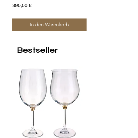
of 4
Preis
390,00 €
Preis
1.400,00 €
In den Warenkorb
Bestseller