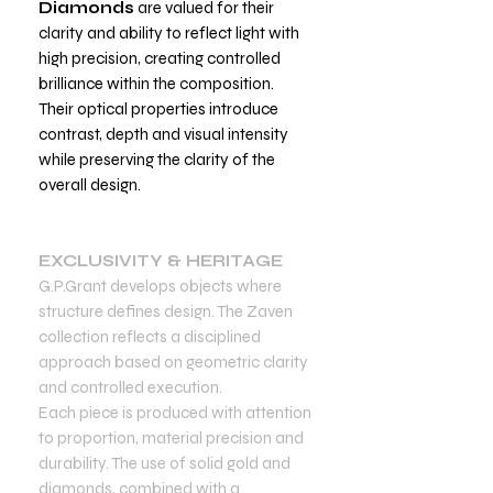
Diamonds
are valued for their
clarity and ability to reflect light with
high precision, creating controlled
brilliance within the composition.
Their optical properties introduce
contrast, depth and visual intensity
while preserving the clarity of the
overall design.
EXCLUSIVITY & HERITAGE
G.P.Grant develops objects where
structure defines design. The Zaven
collection reflects a disciplined
approach based on geometric clarity
and controlled execution.
Each piece is produced with attention
to proportion, material precision and
durability. The use of solid gold and
diamonds, combined with a