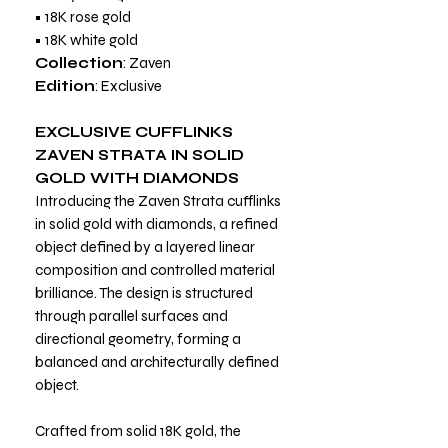
• 18K rose gold
• 18K white gold
Collection
: Zaven
Edition
: Exclusive
EXCLUSIVE CUFFLINKS
ZAVEN STRATA IN SOLID
GOLD WITH DIAMONDS
Introducing the Zaven Strata cufflinks
in solid gold with diamonds, a refined
object defined by a layered linear
composition and controlled material
brilliance. The design is structured
through parallel surfaces and
directional geometry, forming a
balanced and architecturally defined
object.
Crafted from solid 18K gold, the