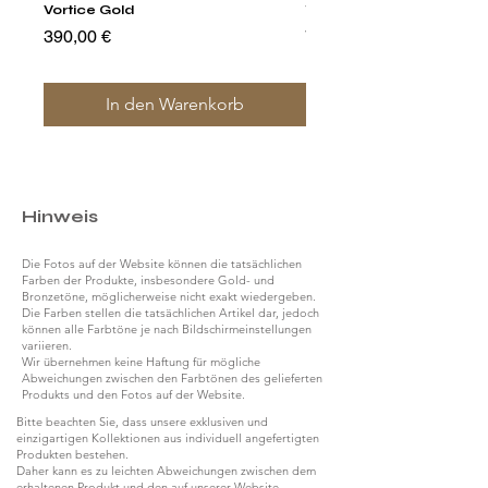
Vortice Gold
Tumbler Glasses
Preis
Preis
390,00 €
790,00 €
In den Warenkorb
Hinweis
Die Fotos auf der Website können die tatsächlichen
Farben der Produkte, insbesondere Gold- und
Bronzetöne, möglicherweise nicht exakt wiedergeben.
Die Farben stellen die tatsächlichen Artikel dar, jedoch
können alle Farbtöne je nach Bildschirmeinstellungen
variieren.
Wir übernehmen keine Haftung für mögliche
Abweichungen zwischen den Farbtönen des gelieferten
Produkts und den Fotos auf der Website.
Bitte beachten Sie, dass unsere exklusiven und
einzigartigen Kollektionen aus individuell angefertigten
Produkten bestehen.
Daher kann es zu leichten Abweichungen zwischen dem
erhaltenen Produkt und den auf unserer Website