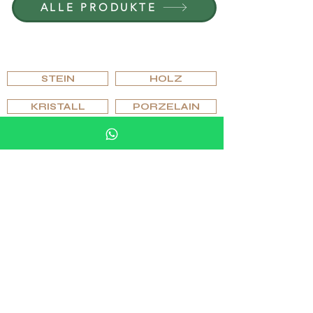
ALLE PRODUKTE
NACH MATERIAL
DURCHSUCHEN
STEIN
HOLZ
KRISTALL
PORZELAIN
NACH TYP DURCHSUCHEN
PFEIFEN
HUMIDOR-SETS
ASCHENBECHER & FEUERZEUGE
GLÄSER & GLASWARE
SCHACHSÄTZE, SCHACHTISCHE & SPIELE
STEINMÖBEL & ZUBEHÖR
MANCHETTENKNÖPFE & RINGE