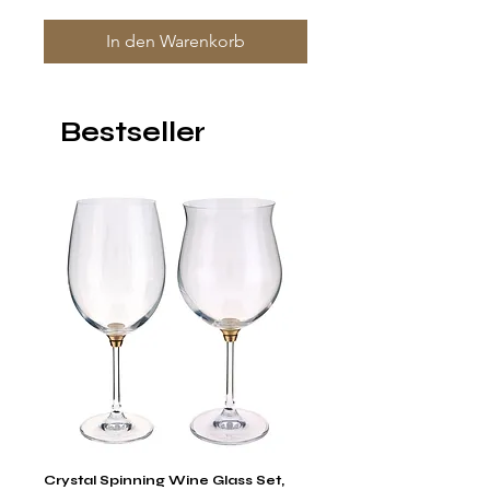
In den Warenkorb
Bestseller
Crystal Spinning Wine Glass Set,
Harry's Set Of 6 Assorted