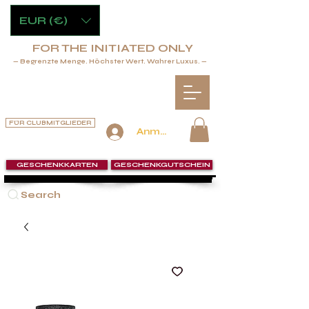
EUR (€)
FOR THE INITIATED ONLY
— Begrenzte Menge. Höchster Wert. Wahrer Luxus. —
FÜR CLUBMITGLIEDER
Anmelden
GESCHENKKARTEN
GESCHENKGUTSCHEIN
Search