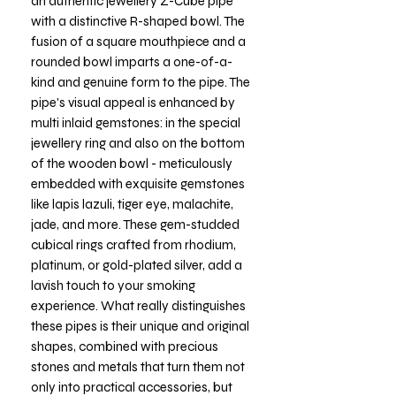
an authentic jewellery Z-Cube pipe
with a distinctive R-shaped bowl. The
fusion of a square mouthpiece and a
rounded bowl imparts a one-of-a-
kind and genuine form to the pipe. The
pipe's visual appeal is enhanced by
multi inlaid gemstones: in the special
jewellery ring and also on the bottom
of the wooden bowl - meticulously
embedded with exquisite gemstones
like lapis lazuli, tiger eye, malachite,
jade, and more. These gem-studded
cubical rings crafted from rhodium,
platinum, or gold-plated silver, add a
lavish touch to your smoking
experience. What really distinguishes
these pipes is their unique and original
shapes, combined with precious
stones and metals that turn them not
only into practical accessories, but