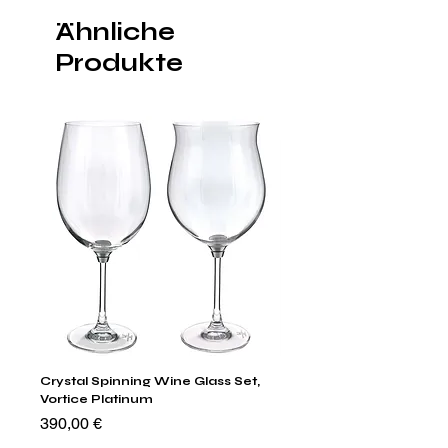
Ähnliche
Produkte
Crystal Spinning Wine Glass Set,
Capricio Mastercraft Pl
Vortice Platinum
Crystal Cake Stands & B
of 4
Preis
390,00 €
Preis
1.400,00 €