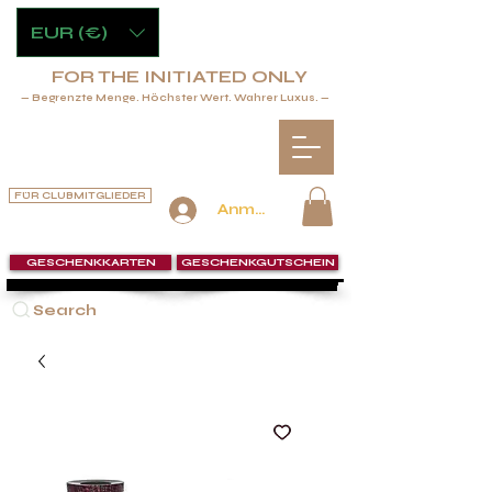
EUR (€)
FOR THE INITIATED ONLY
— Begrenzte Menge. Höchster Wert. Wahrer Luxus. —
FÜR CLUBMITGLIEDER
Anmelden
GESCHENKKARTEN
GESCHENKGUTSCHEIN
Search