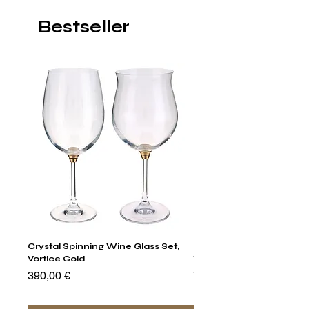
Bestseller
Crystal Spinning Wine Glass Set,
Harry's Set Of 6 Assorted
Vortice Gold
Tumbler Glasses
Preis
Preis
390,00 €
790,00 €