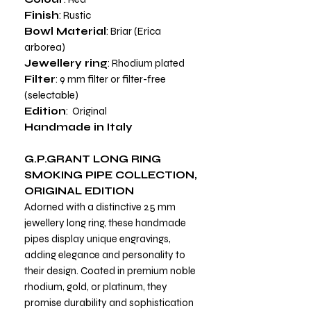
Finish
: Rustic
Bowl Material
: Briar (Erica
arborea)
Jewellery ring
: Rhodium plated
Filter
: 9 mm filter or filter-free
(selectable)
Edition
: Original
Handmade in Italy
G.P.GRANT LONG RING
SMOKING PIPE COLLECTION,
ORIGINAL EDITION
Adorned with a distinctive 25 mm
jewellery long ring, these handmade
pipes display unique engravings,
adding elegance and personality to
their design. Coated in premium noble
rhodium, gold, or platinum, they
promise durability and sophistication