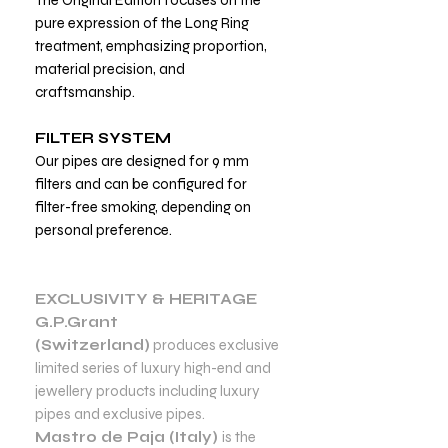
pure expression of the Long Ring
treatment, emphasizing proportion,
material precision, and
craftsmanship.
FILTER SYSTEM
Our pipes are designed for 9 mm
filters and can be configured for
filter-free smoking, depending on
personal preference.
EXCLUSIVITY & HERITAGE
G.P.Grant
(Switzerland)
produces exclusive
limited series of luxury high-end and
jewellery products including luxury
pipes and exclusive pipes.
Mastro de Paja (Italy)
is the