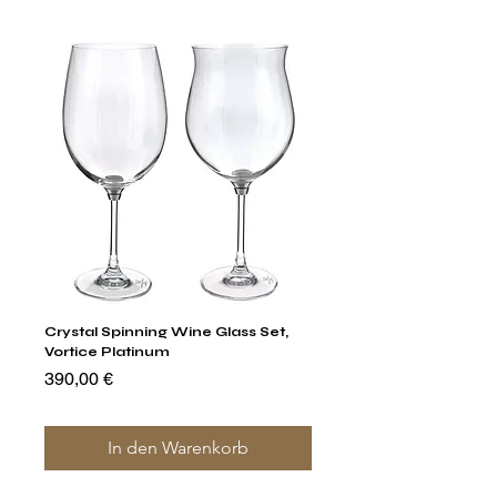
Crystal Spinning Wine Glass Set,
Capricio Mastercraft Pl
Vortice Platinum
Crystal Cake Stands & B
of 4
Preis
390,00 €
Preis
1.400,00 €
In den Warenkorb