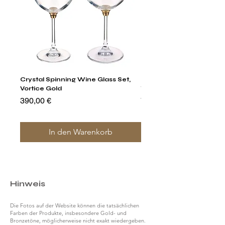
Crystal Spinning Wine Glass Set,
Harry's Set Of 6 Assorted
Vortice Gold
Tumbler Glasses
Preis
Preis
390,00 €
790,00 €
In den Warenkorb
Hinweis
Die Fotos auf der Website können die tatsächlichen
Farben der Produkte, insbesondere Gold- und
Bronzetöne, möglicherweise nicht exakt wiedergeben.