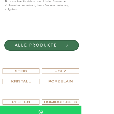
Bitte machen Sie sich mit den lokalen Steuer- und
Zollvorschriften vertraut, bevor Sie eine Bestellung
aufgeben.
WERDEN SIE TEIL VON G.P.GRANT
KARRIERE — OFFENE STELLEN
ALLE PRODUKTE
NACH MATERIAL
DURCHSUCHEN
STEIN
HOLZ
KRISTALL
PORZELAIN
NACH TYP DURCHSUCHEN
PFEIFEN
HUMIDOR-SETS
ASCHENBECHER & FEUERZEUGE