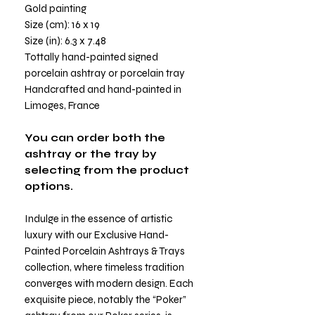
Gold painting
Size (cm): 16 x 19
Size (in): 6.3 x 7.48
Tottally hand-painted signed
porcelain ashtray or porcelain tray
Handcrafted and hand-painted in
Limoges, France
You can order both the
ashtray or the tray by
selecting from the product
options.
Indulge in the essence of artistic
luxury with our Exclusive Hand-
Painted Porcelain Ashtrays & Trays
collection, where timeless tradition
converges with modern design. Each
exquisite piece, notably the “Poker”