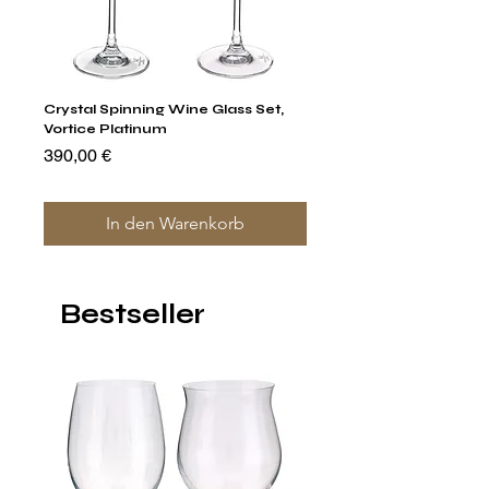
Crystal Spinning Wine Glass Set,
Capricio Mastercraft Pl
Vortice Platinum
Crystal Cake Stands & B
of 4
Preis
390,00 €
Preis
1.400,00 €
In den Warenkorb
Bestseller