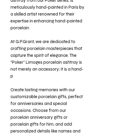
ashtray from our Poker series, is
meticulously hand-painted in Paris by
a skilled artist renowned for their
expertise in enhancing hand-painted
porcelain.
At G.P.Grant, we are dedicated to
crafting porcelain masterpieces that
capture the spirit of elegance. The
“Poker” Limoges porcelain ashtray is
not merely an accessory; it is a hand-
p
Create lasting memories with our
customizable porcelain gifts, perfect
for anniversaries and special
occasions. Choose from our
porcelain anniversary gifts or
porcelain gifts for him, and add
personalized details like names and