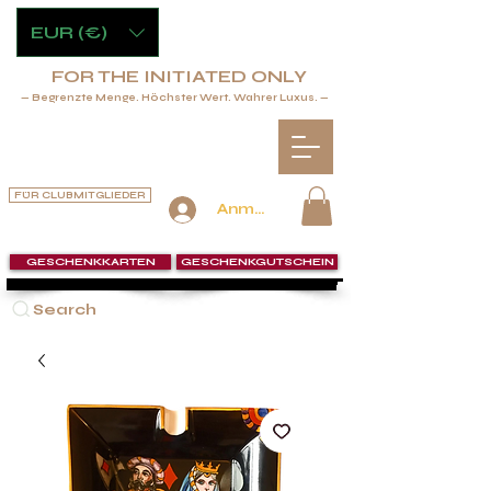
EUR (€)
FOR THE INITIATED ONLY
— Begrenzte Menge. Höchster Wert. Wahrer Luxus. —
FÜR CLUBMITGLIEDER
Anmelden
GESCHENKKARTEN
GESCHENKGUTSCHEIN
Search