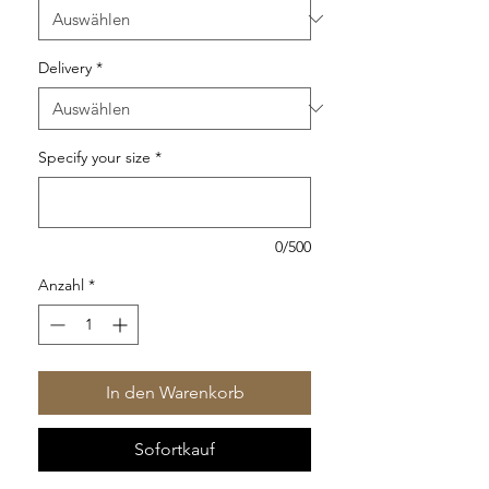
Delivery
*
Specify your size
*
0/500
Anzahl
*
In den Warenkorb
Sofortkauf