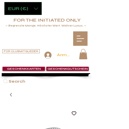
EUR (€)
FOR THE INITIATED ONLY
— Begrenzte Menge. Höchster Wert. Wahrer Luxus. —
FÜR CLUBMITGLIEDER
Anmelden
GESCHENKKARTEN
GESCHENKGUTSCHEIN
Search