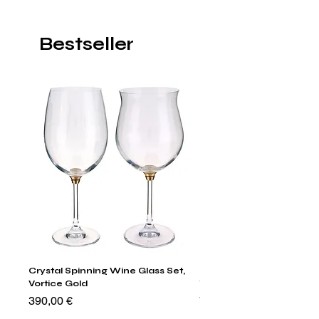
Bestseller
Crystal Spinning Wine Glass Set,
Harry's Set Of 6 Assorted
Vortice Gold
Tumbler Glasses
Preis
Preis
390,00 €
790,00 €