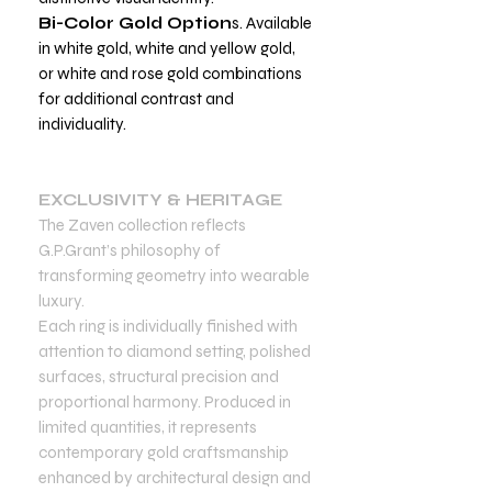
Bi-Color Gold Option
s. Available
in white gold, white and yellow gold,
or white and rose gold combinations
for additional contrast and
individuality.
EXCLUSIVITY & HERITAGE
The Zaven collection reflects
G.P.Grant’s philosophy of
transforming geometry into wearable
luxury.
Each ring is individually finished with
attention to diamond setting, polished
surfaces, structural precision and
proportional harmony. Produced in
limited quantities, it represents
contemporary gold craftsmanship
enhanced by architectural design and