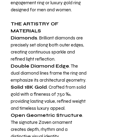
engagement ring or luxury gold ring
designed for men and women.
THE ARTISTRY OF
MATERIALS
Diamonds
. Brilliant diamonds are
precisely set along both outer edges,
creating continuous sparkle and
refined light reflection.
Double Diamond Edge
. The
dual diamond lines frame the ring and
emphasize its architectural geometry.
Solid 18K Gold
. Crafted from solid
gold with a fineness of 750 ‰,
providing lasting value, refined weight
and timeless luxury appeal.
Open Geometric Structure
.
The signature Zaven ornament
creates depth, rhythm and a
distinctive visual identity.