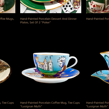
offee Mugs,
Hand-Painted Porcelain Dessert And Dinner
Hand-Painted Por
Plates, Set Of 2 "Poker"
Prix
570,00 €
Prix
550,00 €
g, Tee Cups
Hand-Painted Porcelain Coffee Mug, Tee Cups
Hand-Painted Por
"Lusignan Myth"
"Lusignan Myth"