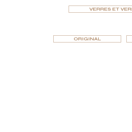
VERRES ET VER
ORIGINAL
Spécialisée dans les biens de luxe unique
Si vous recherchez l'excellence et l
COLLECTIONS
ASSISTANC
GUIDES
CIGARES