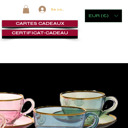
Se connecter
EUR (€)
CARTES CADEAUX
CERTIFICAT-CADEAU
 VERRERIE
MOBILIER ET JEUX
CIGAR LOUNGE
SERVI