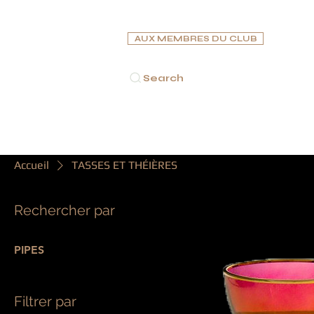
AUX MEMBRES DU CLUB
Search
ACCUEIL
CIGARES
PIPES
CAVES À CIGARES
C
Accueil
TASSES ET THÉIÈRES
Rechercher par
PIPES
Filtrer par