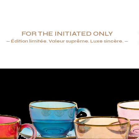
FOR THE INITIATED ONLY
— Édition limitée. Valeur suprême. Luxe sincère. —
ENDRIERS & BRIQUETS
JOAILLERIE
ARTS DE LA TABLE &