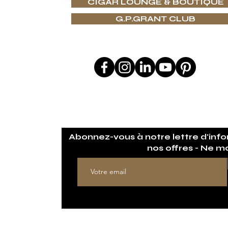
CIGAR LOUNGE & BOUTIQUE
SAVOIR-FAIRE
G.P.GRANT CLUB
ES PRÉSENTS
AUX
SUIVEZ-NOUS SUR
CADEAU
ÊTRE AU CO
SIGN
Abonnez-vous à notre lettre d'infor
 DESIGN SUR MESURE
nos offres - Ne m
CONCIERGERIE
OSOPHIE