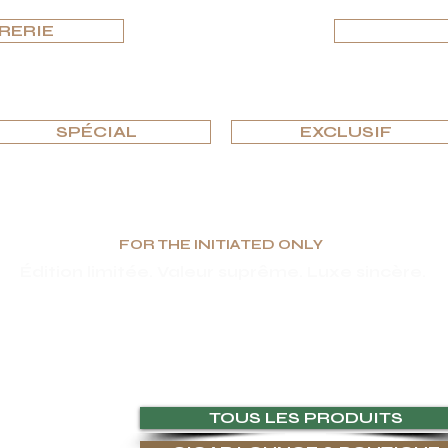
RERIE
PARCOURIR PAR ÉDITIONS
SPÉCIAL
EXCLUSIF
FOR THE INITIATED ONLY
Édition limitée. Valeur suprême. Luxe sincère.
s et fonctionnels, G.P.Grant est reconnue mondialement comme fabricant pour les
'unicité, ainsi qu'un choix sans compromis de matériaux, vous trouverez
E & RESSOURCES
TOUS LES PRODUITS