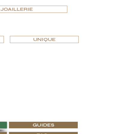
JOAILLERIE
UNIQUE
 intérieurs de luxe les plus prestigieux.
 chez G.P.Grant ce que vous cherchez.
GUIDES