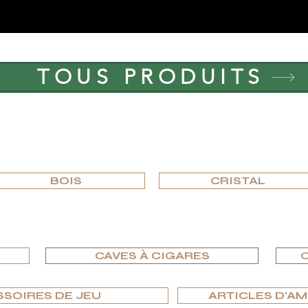
Prix
Prix
369,00 €
395,00 €
TOUS PRODUITS
PARCOURIR PAR MATÉRIAU
BOIS
CRISTAL
PARCOURIR PAR TYPE
CAVES À CIGARES
C
SSOIRES DE JEU
ARTICLES D'A