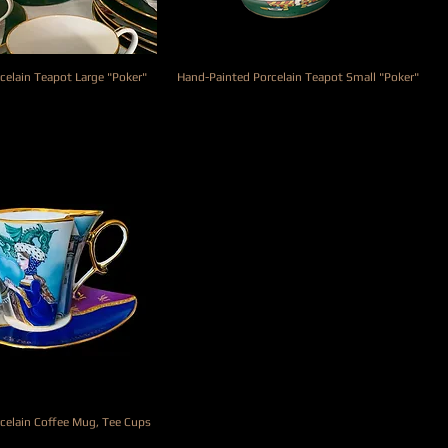
celain Teapot Large "Poker"
Hand-Painted Porcelain Teapot Small "Poker"
Prix
490,00 €
celain Coffee Mug, Tee Cups