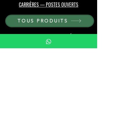
CARRIÈRES — POSTES OUVERTS
TOUS PRODUITS
PARCOURIR PAR MATÉRIAU
PIERRE
BOIS
CRISTAL
PORCELAINE
PARCOURIR PAR TYPE
PIPES
CAVES À CIGARES
CENDRIERS ET BRIQUETS
VERRES ET VERRERIE
ÉCHECS ET ACCESSOIRES DE JEU
ARTICLES D'AMEUBLEMENT EN PIERRE