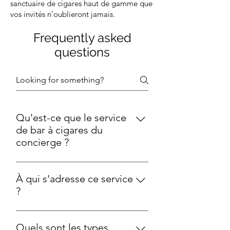
sanctuaire de cigares haut de gamme que
vos invités n’oublieront jamais.
Frequently asked
questions
Qu'est-ce que le service
de bar à cigares du
concierge ?
C’est une expérience de cigare haut
de gamme conçue pour des
À qui s'adresse ce service
événements exclusifs, avec des
?
cigares soigneusement
Parfait pour les mariages, les
sélectionnés, un service d’experts et
événements d’entreprise, les
une présentation raffinée. Nous
Quels sont les types