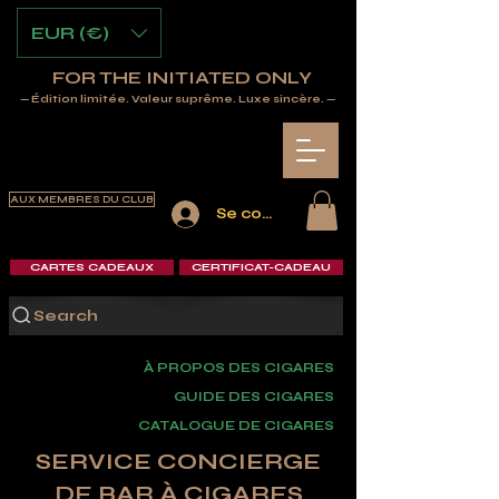
EUR (€)
FOR THE INITIATED ONLY
— Édition limitée. Valeur suprême. Luxe sincère. —
AUX MEMBRES DU CLUB
Se connecter
CARTES CADEAUX
CERTIFICAT-CADEAU
Search
À PROPOS DES CIGARES
GUIDE DES CIGARES
CATALOGUE DE CIGARES
SERVICE CONCIERGE
DE BAR À CIGARES