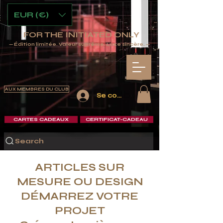
EUR (€)
FOR THE INITIATED ONLY
— Édition limitée. Valeur suprême. Luxe sincère. —
AUX MEMBRES DU CLUB
Se connecter
CARTES CADEAUX
CERTIFICAT-CADEAU
Search
ARTICLES SUR
MESURE OU DESIGN
DÉMARREZ VOTRE
PROJET