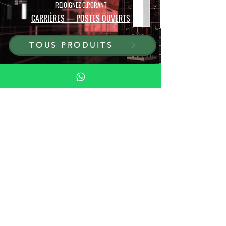
REJOIGNEZ G.P.GRANT
CARRIÈRES — POSTES OUVERTS
TOUS PRODUITS
PARCOURIR PAR MATÉRIAU
PIERRE
BOIS
CRISTAL
PORCELAINE
PARCOURIR PAR TYPE
PIPES
CAVES À CIGARES
CENDRIERS ET BRIQUETS
VERRES ET VERRERIE
ÉCHECS ET ACCESSOIRES DE JEU
ARTICLES D'AMEUBLEMENT EN PIERRE