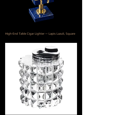
High-End Table Cigar Lighter — Lapis Lazuli, Square
Prix
4 800,00 €