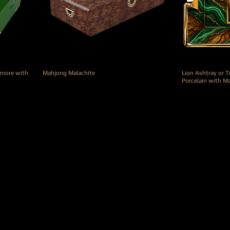
amore with
Mahjong Malachite
Lion Ashtray or 
Porcelain with M
Rupture de stock
Prix
990,00 €