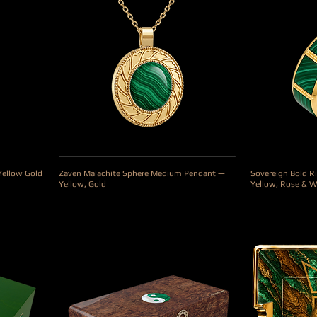
Yellow Gold
Zaven Malachite Sphere Medium Pendant —
Sovereign Bold Ri
Yellow, Gold
Yellow, Rose & W
Prix
Prix
3 500,00 €
950,00 €