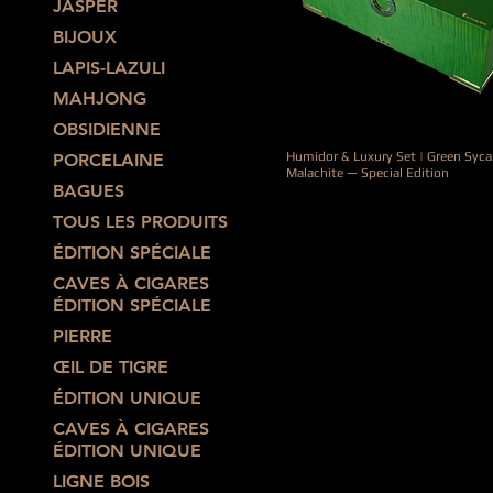
JASPER
BIJOUX
LAPIS-LAZULI
MAHJONG
OBSIDIENNE
Humidor & Luxury Set | Green Syc
PORCELAINE
Malachite — Special Edition
BAGUES
Prix
6 200,00 €
TOUS LES PRODUITS
ÉDITION SPÉCIALE
CAVES À CIGARES
ÉDITION SPÉCIALE
PIERRE
ŒIL DE TIGRE
ÉDITION UNIQUE
CAVES À CIGARES
ÉDITION UNIQUE
LIGNE BOIS