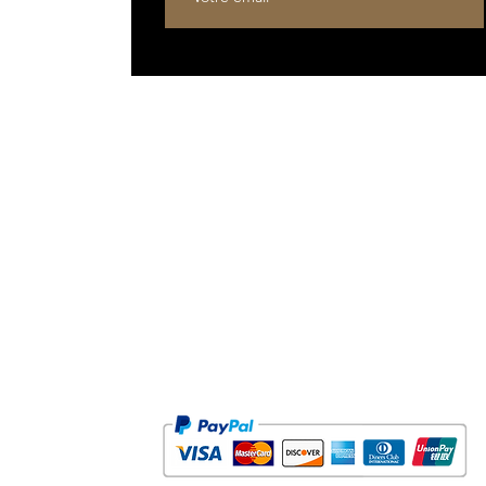
OSOPHIE
& ARTISANAT
et les produits du tabac sont présentés sur ce site web uniquement à des fins informatives et pour 
Les produits du tabac ne sont pas proposés à la vente en ligne.
INFO@GPGRANT.COM
© 2000-2026 G.P.GRANT GROUP