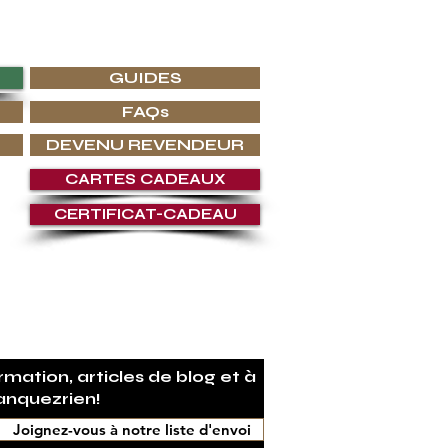
 chez G.P.Grant ce que vous cherchez.
GUIDES
FAQs
DEVENU REVENDEUR
CARTES CADEAUX
CERTIFICAT-CADEAU
URANT
mation, articles de blog et à
anquezrien!
Joignez-vous à notre liste d'envoi