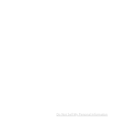
EMPREINTE
CONDITIONS DE VENTE
BRAND
CONDITIONS DE SERVICE
POLITIQUE DE REFUS
LA MARQUE
CONFIDENTIALITÉ
VALEUR
.
PHIL
DÉCLARATION D’ACCESSIBILITÉ
ATELIERS
ÉCO-QUALITÉ 
CONTACT
Les cigares 
Do Not Sell My Personal Information