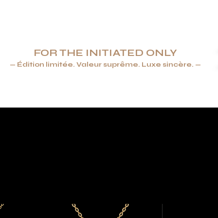
FOR THE INITIATED ONLY
— Édition limitée. Valeur suprême. Luxe sincère. —
ENDRIERS & BRIQUETS
JOAILLERIE
ARTS DE LA TABLE &