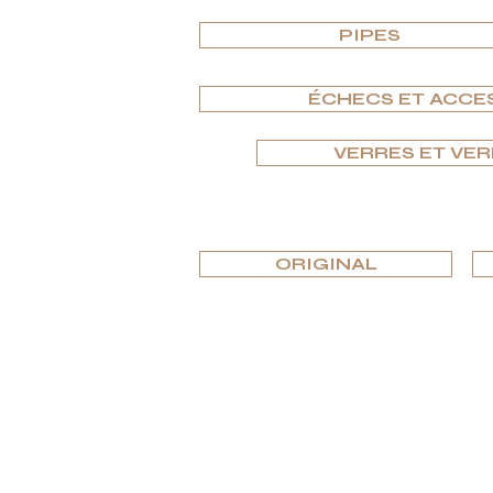
PIPES
ÉCHECS ET ACCE
VERRES ET VER
ORIGINAL
Spécialisée dans les biens de luxe unique