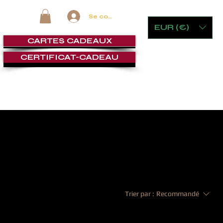
Se connecter
EUR (€)
CARTES CADEAUX
CERTIFICAT-CADEAU
 VERRERIE
MOBILIER ET JEUX
CIGAR LOUNGE
SERVI
Trier par :
Recommandé