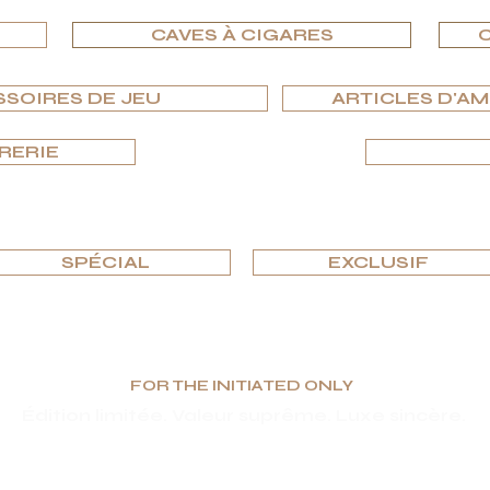
CAVES À CIGARES
C
SSOIRES DE JEU
ARTICLES D'A
RERIE
PARCOURIR PAR ÉDITIONS
SPÉCIAL
EXCLUSIF
FOR THE INITIATED ONLY
Édition limitée. Valeur suprême. Luxe sincère.
s et fonctionnels, G.P.Grant est reconnue mondialement comme fabricant pour les