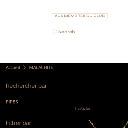
AUX MEMBRES DU CLUB
Search
ACCUEIL
CIGARES
PIPES
CAVES À CIGARES
C
Accueil
MALACHITE
Rechercher par
MALACHITE
PIPES
7 articles
Filtrer par