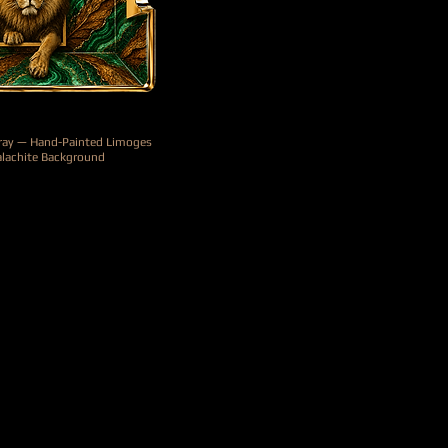
Tray — Hand-Painted Limoges
alachite Background