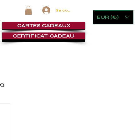
Se connecter
EUR (€)
CARTES CADEAUX
CERTIFICAT-CADEAU
 VERRERIE
MOBILIER ET JEUX
CIGAR LOUNGE
SERVI