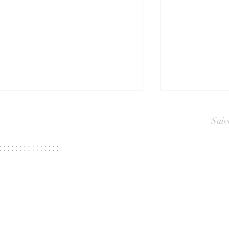
Suiv
Quand le bouchon et le
Quand l’obs
capot de parfum en
pierre tra
obsidienne et en pierre
bouchon de
deviennent l’accent
accent fina