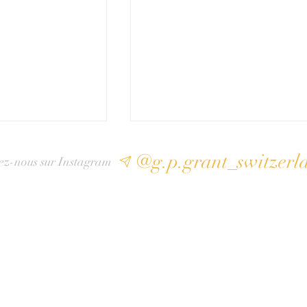
@g.p.grant_switzerl
ez-nous sur Instagram
idienne et la
L’artisanat G.P.Grant :
nsforment un
Façonner la puissance
 bouteille en
intemporelle de
l
l’obsidienne — avec des