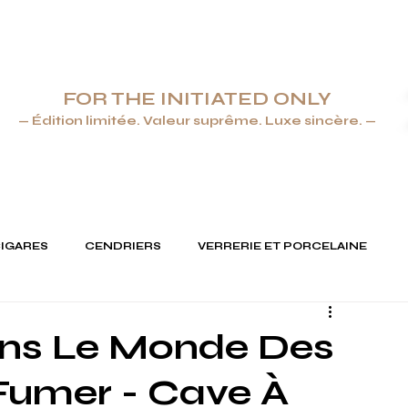
FOR THE INITIATED ONLY
— Édition limitée. Valeur suprême. Luxe sincère. —
ENDRIERS & BRIQUETS
JOAILLERIE
ARTS DE LA TABLE &
CIGARES
CENDRIERS
VERRERIE ET PORCELAINE
ans Le Monde Des
Fumer - Cave À