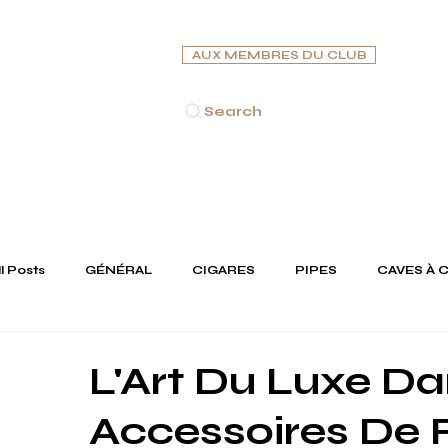
AUX MEMBRES DU CLUB
Search
ACCUEIL
CIGARES
PIPES
CAVES À CIGARES
C
ll Posts
GÉNÉRAL
CIGARES
PIPES
CAVES À 
JOAILLERIE
L'Art Du Luxe D
Accessoires De 