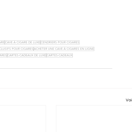
ARE
CAVE À CIGARE DE LUXE
CENDRIERS POUR CIGARES
CLUSIFS POUR CIGARES
ACHETER UNE CAVE À CIGARES EN LIGNE
ARES
CARTES-CADEAUX DE LUXE
CARTES-CADEAUX
Voi