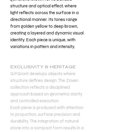
structure and optical effect, where
light reflects across the surface in a
directional manner. Its tones range
from golden yellow to deep brown,
creating a layered and dynamic visual
identity. Each piece is unique, with
variations in pattern and intensity.
EXCLUSIVITY & HERITAGE
G.P.Grant develops objects where
structure defines design. The Zaven
collection reflects a disciplined
approach based on geometric clarity
and controlled execution.
Each piece is produced with attention
to proportion, surface precision and
durability. The integration of natural
stone into a compact form results in a