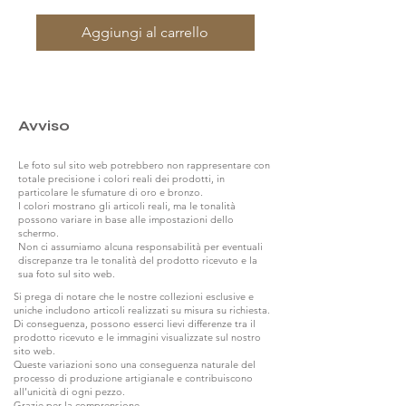
Aggiungi al carrello
Avviso
Le foto sul sito web potrebbero non rappresentare con
totale precisione i colori reali dei prodotti, in
particolare le sfumature di oro e bronzo.
I colori mostrano gli articoli reali, ma le tonalità
possono variare in base alle impostazioni dello
schermo.
Non ci assumiamo alcuna responsabilità per eventuali
discrepanze tra le tonalità del prodotto ricevuto e la
sua foto sul sito web.
Si prega di notare che le nostre collezioni esclusive e
uniche includono articoli realizzati su misura su richiesta.
Di conseguenza, possono esserci lievi differenze tra il
prodotto ricevuto e le immagini visualizzate sul nostro
sito web.
Queste variazioni sono una conseguenza naturale del
processo di produzione artigianale e contribuiscono
all’unicità di ogni pezzo.
Grazie per la comprensione.