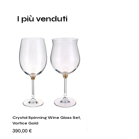
I più venduti
Crystal Spinning Wine Glass Set,
Harry's Set Of 6 Assorted
Vortice Gold
Tumbler Glasses
Prezzo
Prezzo
390,00 €
790,00 €