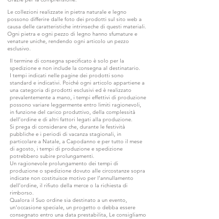
Le collezioni realizzate in pietra naturale e legno
possono differire dalle foto dei prodotti sul sito web a
causa delle caratteristiche intrinseche di questi materiali.
Ogni pietra e ogni pezzo di legno hanno sfumature e
venature uniche, rendendo ogni articolo un pezzo
esclusivo.
Il termine di consegna specificato è solo per la
spedizione e non include la consegna al destinatario.
I tempi indicati nelle pagine dei prodotti sono
standard e indicativi. Poiché ogni articolo appartiene a
una categoria di prodotti esclusivi ed è realizzato
prevalentemente a mano, i tempi effettivi di produzione
possono variare leggermente entro limiti ragionevoli,
in funzione del carico produttivo, della complessità
dell’ordine e di altri fattori legati alla produzione.
Si prega di considerare che, durante le festività
pubbliche e i periodi di vacanza stagionali, in
particolare a Natale, a Capodanno e per tutto il mese
di agosto, i tempi di produzione e spedizione
potrebbero subire prolungamenti.
Un ragionevole prolungamento dei tempi di
produzione o spedizione dovuto alle circostanze sopra
indicate non costituisce motivo per l’annullamento
dell’ordine, il rifiuto della merce o la richiesta di
rimborso.
Qualora il Suo ordine sia destinato a un evento,
un'occasione speciale, un progetto o debba essere
consegnato entro una data prestabilita, Le consigliamo