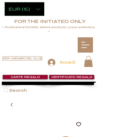
EUR (€)
FOR THE INITIATED ONLY
— Produzione limitata. Valore assoluto. Lusso autentico.
—
PER I MEMBRI DEL CLUB
Accedi
CARTE REGALO
CERTIFICATO REGALO
Search