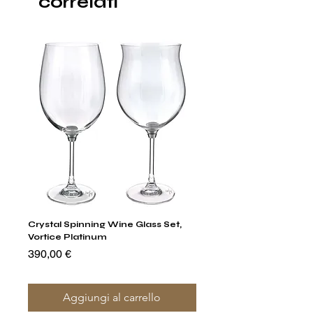
correlati
Crystal Spinning Wine Glass Set,
Capricio Mastercraft Pl
Vortice Platinum
Crystal Cake Stands & B
of 4
Prezzo
390,00 €
Prezzo
1400,00 €
Aggiungi al carrello