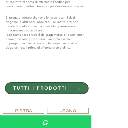
di contattarci prima di effettuare l'ordine per
confermare gli attuali tempi di produzione e consegna.
Si prega di notare che tutte le tasse locali, i dazi
doganali o altri oneri applicabili al vostro ordine al
momento della consegna in un altro paese sono
interamente a vostra carico.
Non siamo responsabili del pagamento di questi oneri
e non possiamo prevederne l'importo esatto.
Si prega di familiarizzare con le normative fiscali e
doganali locali prima di effettuare un ordine.
ENTRA IN G.P.GRANT
CARRIERE — POSIZIONI APERTE
TUTTI I PRODOTTI
SFOGLIARE PER MATERIALE
PIETRA
LEGNO
CRISTALLO
PORCELLANA