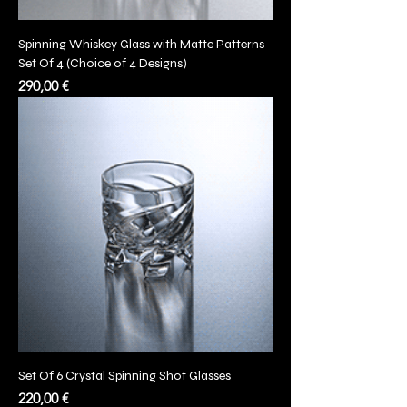
Spinning Whiskey Glass with Matte Patterns
Set Of 4 (Choice of 4 Designs)
Prezzo
290,00 €
Set Of 6 Crystal Spinning Shot Glasses
Prezzo
220,00 €