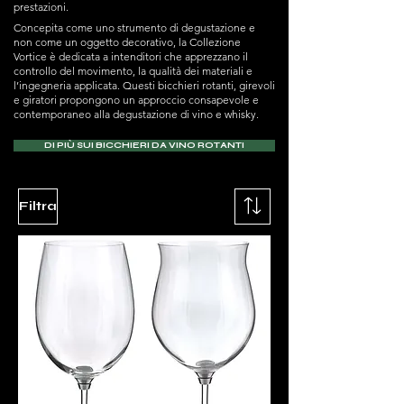
prestazioni.
Concepita come uno strumento di degustazione e
non come un oggetto decorativo, la Collezione
Vortice è dedicata a intenditori che apprezzano il
controllo del movimento, la qualità dei materiali e
l’ingegneria applicata. Questi bicchieri rotanti, girevoli
e giratori propongono un approccio consapevole e
contemporaneo alla degustazione di vino e whisky.
DI PIÙ SUI BICCHIERI DA VINO ROTANTI
Filtra