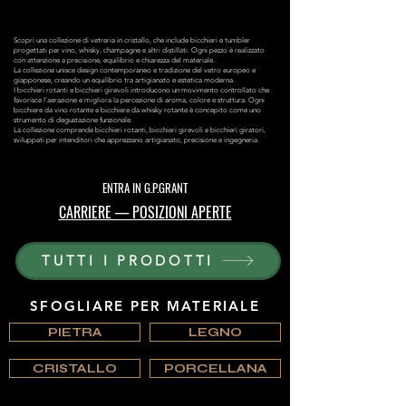
Scopri una collezione di vetreria in cristallo, che include bicchieri e tumbler
progettati per vino, whisky, champagne e altri distillati. Ogni pezzo è realizzato
con attenzione a precisione, equilibrio e chiarezza del materiale.
La collezione unisce design contemporaneo e tradizione del vetro europeo e
giapponese, creando un equilibrio tra artigianato e estetica moderna.
I bicchieri rotanti e bicchieri girevoli introducono un movimento controllato che
favorisce l’aerazione e migliora la percezione di aroma, colore e struttura. Ogni
bicchiere da vino rotante e bicchiere da whisky rotante è concepito come uno
strumento di degustazione funzionale.
La collezione comprende bicchieri rotanti, bicchieri girevoli e bicchieri giratori,
sviluppati per intenditori che apprezzano artigianato, precisione e ingegneria.
ENTRA IN G.P.GRANT
CARRIERE — POSIZIONI APERTE
TUTTI I PRODOTTI
SFOGLIARE PER MATERIALE
PIETRA
LEGNO
CRISTALLO
PORCELLANA