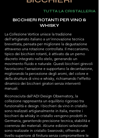
TUTTA LA CRISTALLERIA
BICCHIERI ROTANTI PER VINO &
WHISKY
La Collezione Vortice unisce la tradizione
dell’artigianato italiano a un’innovazione tecnica
brevettata, pensata per migliorare la degustazione
attraverso una rotazione controllata. Il meccanismo,
tipico dei bicchieri rotanti, è attivato da un perno
discreto integrato nello stelo, generando un
movimento fluido e naturale. Questi bicchieri girevoli
favoriscono l’aerazione e supportano la decantazione,
migliorando la percezione degli aromi, del colore e
della struttura di vino e whisky, richiamando l’effetto
dinamico dei bicchieri giratori senza interventi
manuali.
Riconosciuta dall’ADI Design Observatory, la
collezione rappresenta un equilibrio rigoroso tra
funzionalità e design. I bicchieri da vino in cristallo
sono realizzati artigianalmente in Italia, mentre i
bicchieri da whisky in cristallo vengono prodotti in
Germania, garantendo precisione tecnica, stabilità e
coerenza dei materiali. Alcune edizioni selezionate
sono realizzate in cristallo Swarovski, offrendo un
livello superiore di finitura senza compromettere le