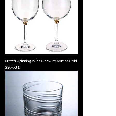
Crystal Spinning Wine Glass Set, Vortice Gold
Prezzo
390,00 €