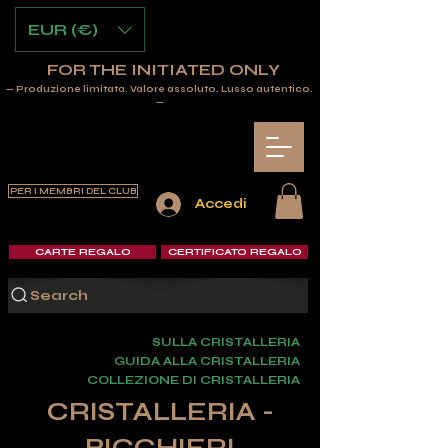
EUR (€)
FOR THE INITIATED ONLY
— Produzione limitata. Valore assoluto. Lusso autentico.
—
PER I MEMBRI DEL CLUB
Accedi
CARTE REGALO
CERTIFICATO REGALO
Search
SULLA CRISTALLERIA
GUIDA ALLA CRISTALLERIA
COLLEZIONE DI CRISTALLERIA
CRISTALLERIA -
BICCHIERI