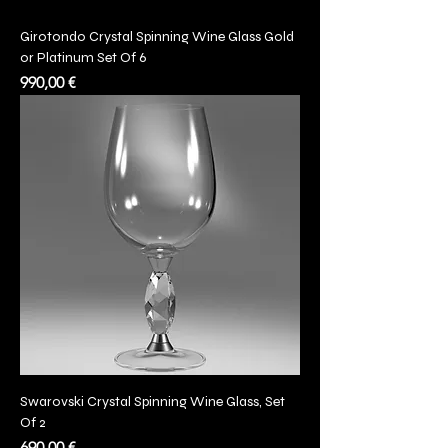
Girotondo Crystal Spinning Wine Glass Gold
or Platinum Set Of 6
Prezzo
990,00 €
Swarovski Crystal Spinning Wine Glass, Set
Of 2
Prezzo
690,00 €