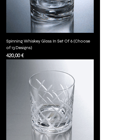
Spinning Whiskey Glass In Set Of 6 (Choose
of 13 Designs)
Prezzo
420,00 €