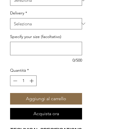
Delivery
*
Specify your size (facoltativo)
0/500
Quantità
*
Aggiungi al carrello
Acquista ora