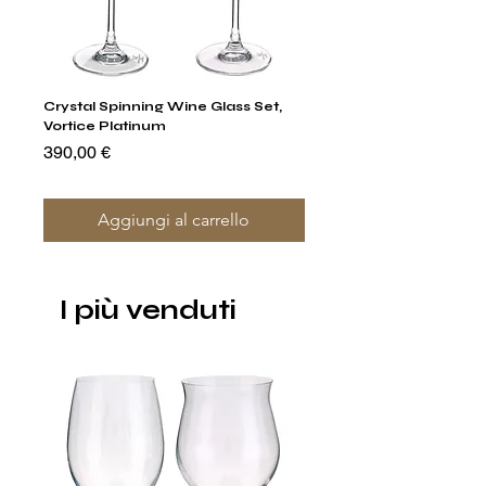
Crystal Spinning Wine Glass Set,
Capricio Mastercraft Pl
Vortice Platinum
Crystal Cake Stands & B
of 4
Prezzo
390,00 €
Prezzo
1400,00 €
Aggiungi al carrello
I più venduti