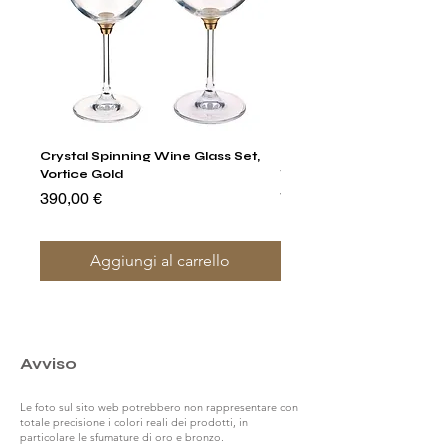
Crystal Spinning Wine Glass Set,
Harry's Set Of 6 Assorted
Vortice Gold
Tumbler Glasses
Prezzo
Prezzo
390,00 €
790,00 €
Aggiungi al carrello
Avviso
Le foto sul sito web potrebbero non rappresentare con
totale precisione i colori reali dei prodotti, in
particolare le sfumature di oro e bronzo.