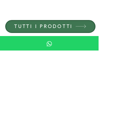
ENTRA IN G.P.GRANT
CARRIERE — POSIZIONI APERTE
TUTTI I PRODOTTI
SFOGLIARE PER MATERIALE
PIETRA
LEGNO
CRISTALLO
PORCELLANA
SFOGLIA PER EDIZIONI
PIPES
HUMIDORI
POSACENERI E ACCENDINI
BICCHIERI E VETRERIA
SCACCHI E GIOCHI
ARTICOLI PER MOBILI IN PIETRA