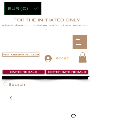
EUR (€)
FOR THE INITIATED ONLY
— Produzione limitata. Valore assoluto. Lusso autentico.
—
PER I MEMBRI DEL CLUB
Accedi
CARTE REGALO
CERTIFICATO REGALO
Search