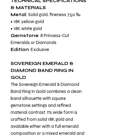
TECHNICAL SPECIFICATIONS
& MATERIALS
Metal:
Solid gold, fineness 750 ‰
• 18K yellow gold
• 18K white gold
Gemstone
: 8 Princess-Cut
Emeralds or Diamonds
Edition
: Exclusive
SOVEREIGN EMERALD &
DIAMOND BAND RING IN
GOLD
The Sovereign Emerald & Diamond
Band Ring in Gold combines a clean
band silhouette with square
gemstone settings and refined
material contrast. Its wide form is
crafted from solid 18K gold and
available either with a full emerald
composition or a mixed emerald and