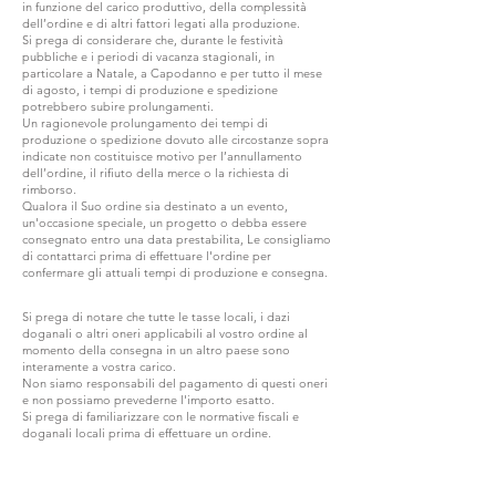
in funzione del carico produttivo, della complessità
dell’ordine e di altri fattori legati alla produzione.
Si prega di considerare che, durante le festività
pubbliche e i periodi di vacanza stagionali, in
particolare a Natale, a Capodanno e per tutto il mese
di agosto, i tempi di produzione e spedizione
potrebbero subire prolungamenti.
Un ragionevole prolungamento dei tempi di
produzione o spedizione dovuto alle circostanze sopra
indicate non costituisce motivo per l’annullamento
dell’ordine, il rifiuto della merce o la richiesta di
rimborso.
Qualora il Suo ordine sia destinato a un evento,
un'occasione speciale, un progetto o debba essere
consegnato entro una data prestabilita, Le consigliamo
di contattarci prima di effettuare l'ordine per
confermare gli attuali tempi di produzione e consegna.
Si prega di notare che tutte le tasse locali, i dazi
doganali o altri oneri applicabili al vostro ordine al
momento della consegna in un altro paese sono
interamente a vostra carico.
Non siamo responsabili del pagamento di questi oneri
e non possiamo prevederne l'importo esatto.
Si prega di familiarizzare con le normative fiscali e
doganali locali prima di effettuare un ordine.