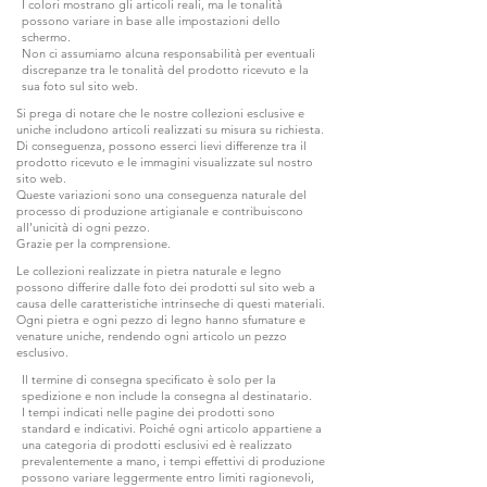
I colori mostrano gli articoli reali, ma le tonalità
possono variare in base alle impostazioni dello
schermo.
Non ci assumiamo alcuna responsabilità per eventuali
discrepanze tra le tonalità del prodotto ricevuto e la
sua foto sul sito web.
Si prega di notare che le nostre collezioni esclusive e
uniche includono articoli realizzati su misura su richiesta.
Di conseguenza, possono esserci lievi differenze tra il
prodotto ricevuto e le immagini visualizzate sul nostro
sito web.
Queste variazioni sono una conseguenza naturale del
processo di produzione artigianale e contribuiscono
all’unicità di ogni pezzo.
Grazie per la comprensione.
Le collezioni realizzate in pietra naturale e legno
possono differire dalle foto dei prodotti sul sito web a
causa delle caratteristiche intrinseche di questi materiali.
Ogni pietra e ogni pezzo di legno hanno sfumature e
venature uniche, rendendo ogni articolo un pezzo
esclusivo.
Il termine di consegna specificato è solo per la
spedizione e non include la consegna al destinatario.
I tempi indicati nelle pagine dei prodotti sono
standard e indicativi. Poiché ogni articolo appartiene a
una categoria di prodotti esclusivi ed è realizzato
prevalentemente a mano, i tempi effettivi di produzione
possono variare leggermente entro limiti ragionevoli,