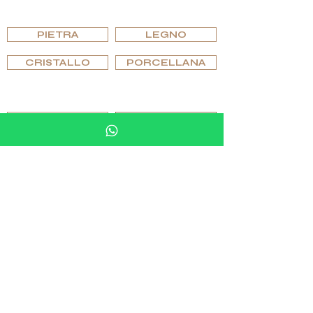
SFOGLIARE PER MATERIALE
PIETRA
LEGNO
CRISTALLO
PORCELLANA
SFOGLIA PER EDIZIONI
PIPES
HUMIDORI
POSACENERI E ACCENDINI
BICCHIERI E VETRERIA
SCACCHI E GIOCHI
ARTICOLI PER MOBILI IN PIETRA
GEMELLI E ANELLI
SFOGLIA PER EDIZIONI