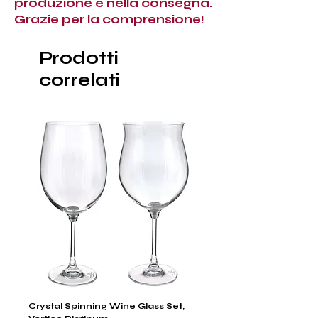
produzione e nella consegna.
Grazie per la comprensione!
Prodotti
correlati
Crystal Spinning Wine Glass Set,
Capricio Mastercraft Pl