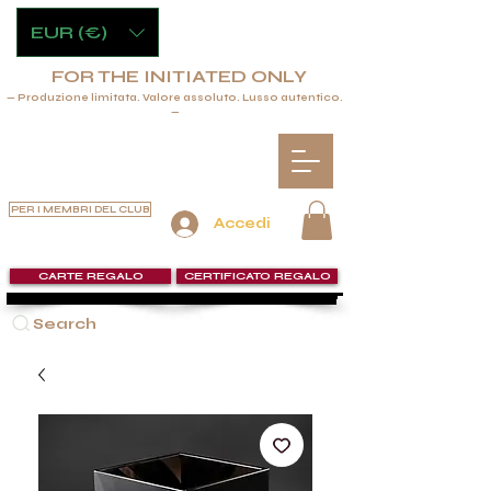
EUR (€)
FOR THE INITIATED ONLY
— Produzione limitata. Valore assoluto. Lusso autentico.
—
PER I MEMBRI DEL CLUB
Accedi
CARTE REGALO
CERTIFICATO REGALO
Search