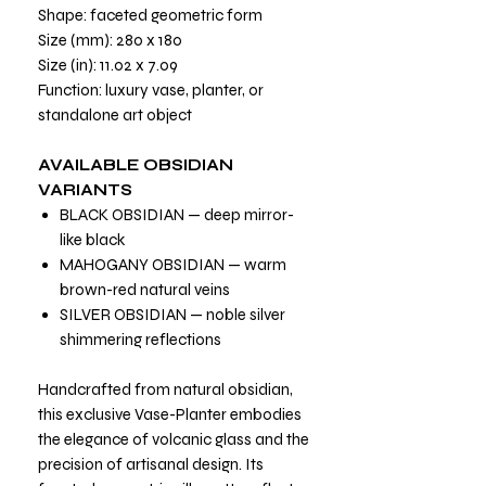
Shape: faceted geometric form
Size (mm): 280 x 180
Size (in): 11.02 x 7.09
Function: luxury vase, planter, or
standalone art object
AVAILABLE OBSIDIAN
VARIANTS
BLACK OBSIDIAN — deep mirror-
like black
MAHOGANY OBSIDIAN — warm
brown-red natural veins
SILVER OBSIDIAN — noble silver
shimmering reflections
Handcrafted from natural obsidian,
this exclusive Vase-Planter embodies
the elegance of volcanic glass and the
precision of artisanal design. Its