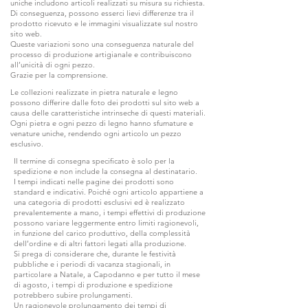
uniche includono articoli realizzati su misura su richiesta.
Di conseguenza, possono esserci lievi differenze tra il
prodotto ricevuto e le immagini visualizzate sul nostro
sito web.
Queste variazioni sono una conseguenza naturale del
processo di produzione artigianale e contribuiscono
all’unicità di ogni pezzo.
Grazie per la comprensione.
Le collezioni realizzate in pietra naturale e legno
possono differire dalle foto dei prodotti sul sito web a
causa delle caratteristiche intrinseche di questi materiali.
Ogni pietra e ogni pezzo di legno hanno sfumature e
venature uniche, rendendo ogni articolo un pezzo
esclusivo.
Il termine di consegna specificato è solo per la
spedizione e non include la consegna al destinatario.
I tempi indicati nelle pagine dei prodotti sono
standard e indicativi. Poiché ogni articolo appartiene a
una categoria di prodotti esclusivi ed è realizzato
prevalentemente a mano, i tempi effettivi di produzione
possono variare leggermente entro limiti ragionevoli,
in funzione del carico produttivo, della complessità
dell’ordine e di altri fattori legati alla produzione.
Si prega di considerare che, durante le festività
pubbliche e i periodi di vacanza stagionali, in
particolare a Natale, a Capodanno e per tutto il mese
di agosto, i tempi di produzione e spedizione
potrebbero subire prolungamenti.
Un ragionevole prolungamento dei tempi di