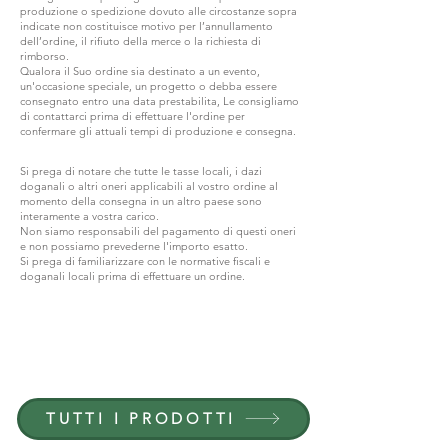
produzione o spedizione dovuto alle circostanze sopra
indicate non costituisce motivo per l’annullamento
dell’ordine, il rifiuto della merce o la richiesta di
rimborso.
Qualora il Suo ordine sia destinato a un evento,
un'occasione speciale, un progetto o debba essere
consegnato entro una data prestabilita, Le consigliamo
di contattarci prima di effettuare l'ordine per
confermare gli attuali tempi di produzione e consegna.
Si prega di notare che tutte le tasse locali, i dazi
doganali o altri oneri applicabili al vostro ordine al
momento della consegna in un altro paese sono
interamente a vostra carico.
Non siamo responsabili del pagamento di questi oneri
e non possiamo prevederne l'importo esatto.
Si prega di familiarizzare con le normative fiscali e
doganali locali prima di effettuare un ordine.
ENTRA IN G.P.GRANT
CARRIERE — POSIZIONI APERTE
TUTTI I PRODOTTI