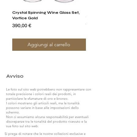
Crystal Spinning Wine Glass Set,
Harry's Set Of 6 Assorted
Vortice Gold
Tumbler Glasses
Prezzo
Prezzo
390,00 €
790,00 €
Aggiungi al carrello
Avviso
Le foto sul sito web potrebbero non rappresentare con
totale precisione i colori reali dei prodotti, in
particolare le sfumature di oro e bronzo.
I colori mostrano gli articoli reali, ma le tonalità
possono variare in base alle impostazioni dello
schermo.
Non ci assumiamo alcuna responsabilità per eventuali
discrepanze tra le tonalità del prodotto ricevuto e la
sua foto sul sito web.
Si prega di notare che le nostre collezioni esclusive e