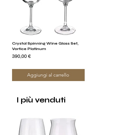
Crystal Spinning Wine Glass Set,
Capricio Mastercraft Pl
Vortice Platinum
Crystal Cake Stands & B
of 4
Prezzo
390,00 €
Prezzo
1400,00 €
Aggiungi al carrello
I più venduti