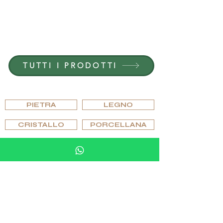
ENTRA IN G.P.GRANT
CARRIERE — POSIZIONI APERTE
TUTTI I PRODOTTI
SFOGLIARE PER MATERIALE
PIETRA
LEGNO
CRISTALLO
PORCELLANA
SFOGLIA PER EDIZIONI
PIPES
HUMIDORI
POSACENERI E ACCENDINI
BICCHIERI E VETRERIA
SCACCHI E GIOCHI