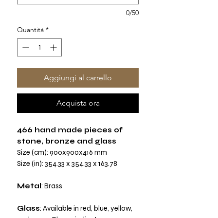
0/50
Quantità
*
Aggiungi al carrello
Acquista ora
466 hand made pieces of
stone, bronze and glass
Size (cm): 900x900x416 mm
Size (in): 354.33 x 354.33 x 163.78
Metal
: Brass
Glass
: Available in red, blue, yellow,