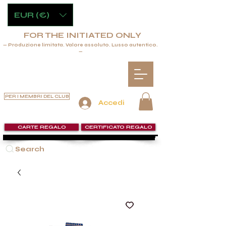
EUR (€)
FOR THE INITIATED ONLY
— Produzione limitata. Valore assoluto. Lusso autentico.
—
PER I MEMBRI DEL CLUB
Accedi
CARTE REGALO
CERTIFICATO REGALO
Search