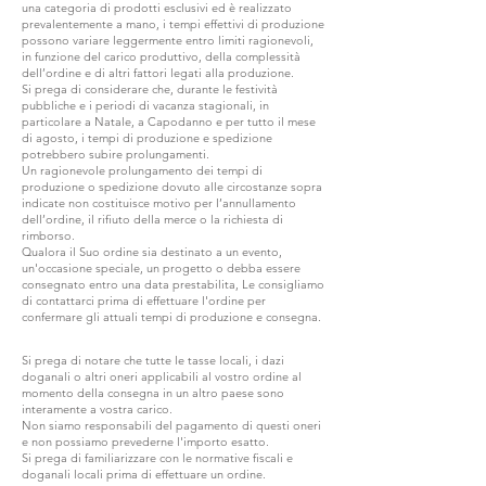
una categoria di prodotti esclusivi ed è realizzato
prevalentemente a mano, i tempi effettivi di produzione
possono variare leggermente entro limiti ragionevoli,
in funzione del carico produttivo, della complessità
dell’ordine e di altri fattori legati alla produzione.
Si prega di considerare che, durante le festività
pubbliche e i periodi di vacanza stagionali, in
particolare a Natale, a Capodanno e per tutto il mese
di agosto, i tempi di produzione e spedizione
potrebbero subire prolungamenti.
Un ragionevole prolungamento dei tempi di
produzione o spedizione dovuto alle circostanze sopra
indicate non costituisce motivo per l’annullamento
dell’ordine, il rifiuto della merce o la richiesta di
rimborso.
Qualora il Suo ordine sia destinato a un evento,
un'occasione speciale, un progetto o debba essere
consegnato entro una data prestabilita, Le consigliamo
di contattarci prima di effettuare l'ordine per
confermare gli attuali tempi di produzione e consegna.
Si prega di notare che tutte le tasse locali, i dazi
doganali o altri oneri applicabili al vostro ordine al
momento della consegna in un altro paese sono
interamente a vostra carico.
Non siamo responsabili del pagamento di questi oneri
e non possiamo prevederne l'importo esatto.
Si prega di familiarizzare con le normative fiscali e
doganali locali prima di effettuare un ordine.