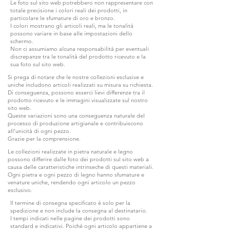
Le foto sul sito web potrebbero non rappresentare con
totale precisione i colori reali dei prodotti, in
particolare le sfumature di oro e bronzo.
I colori mostrano gli articoli reali, ma le tonalità
possono variare in base alle impostazioni dello
schermo.
Non ci assumiamo alcuna responsabilità per eventuali
discrepanze tra le tonalità del prodotto ricevuto e la
sua foto sul sito web.
Si prega di notare che le nostre collezioni esclusive e
uniche includono articoli realizzati su misura su richiesta.
Di conseguenza, possono esserci lievi differenze tra il
prodotto ricevuto e le immagini visualizzate sul nostro
sito web.
Queste variazioni sono una conseguenza naturale del
processo di produzione artigianale e contribuiscono
all’unicità di ogni pezzo.
Grazie per la comprensione.
Le collezioni realizzate in pietra naturale e legno
possono differire dalle foto dei prodotti sul sito web a
causa delle caratteristiche intrinseche di questi materiali.
Ogni pietra e ogni pezzo di legno hanno sfumature e
venature uniche, rendendo ogni articolo un pezzo
esclusivo.
Il termine di consegna specificato è solo per la
spedizione e non include la consegna al destinatario.
I tempi indicati nelle pagine dei prodotti sono
standard e indicativi. Poiché ogni articolo appartiene a