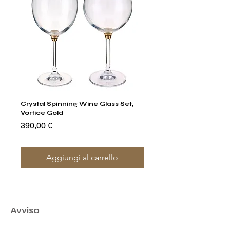
Crystal Spinning Wine Glass Set,
Harry's Set Of 6 Assorted
Vortice Gold
Tumbler Glasses
Prezzo
Prezzo
390,00 €
790,00 €
Aggiungi al carrello
Avviso