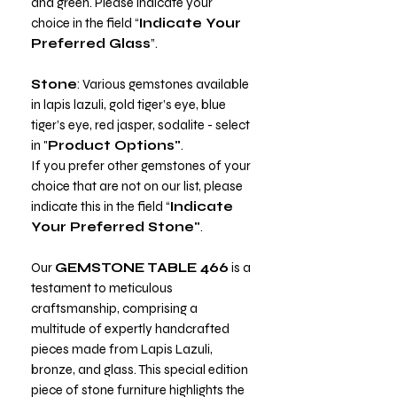
and green. Please indicate your
choice in the field “
Indicate Your
Preferred Glass
”.
Stone
: Various gemstones available
in lapis lazuli, gold tiger’s eye, blue
tiger’s eye, red jasper, sodalite - select
in "
Product Options"
.
If you prefer other gemstones of your
choice that are not on our list, please
indicate this in the field “
Indicate
Your Preferred Stone"
.
Our
GEMSTONE TABLE 466
is a
testament to meticulous
craftsmanship, comprising a
multitude of expertly handcrafted
pieces made from Lapis Lazuli,
bronze, and glass. This special edition
piece of stone furniture highlights the